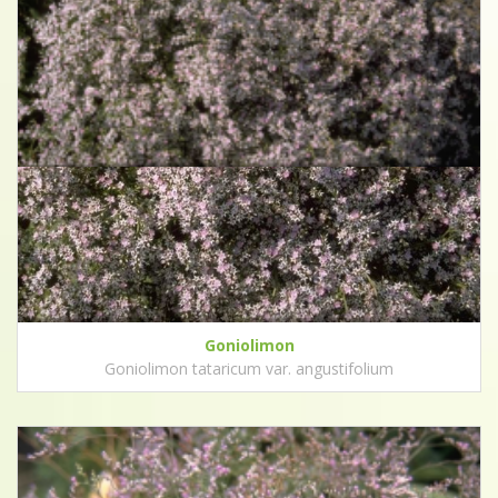
Goniolimon
Goniolimon tataricum var. angustifolium