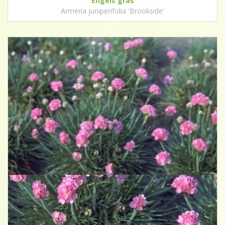
Engels gras
Armeria juniperifolia 'Brookside'