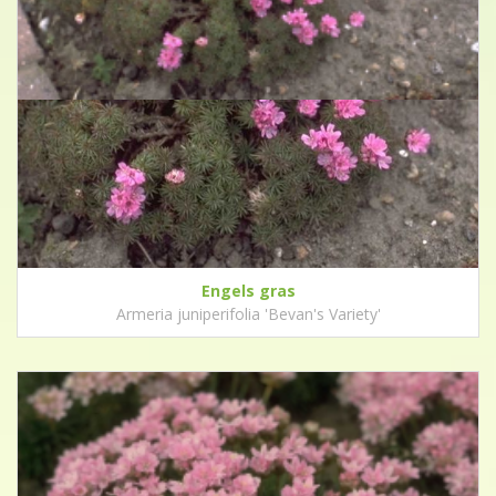
Engels gras
Armeria juniperifolia 'Bevan's Variety'