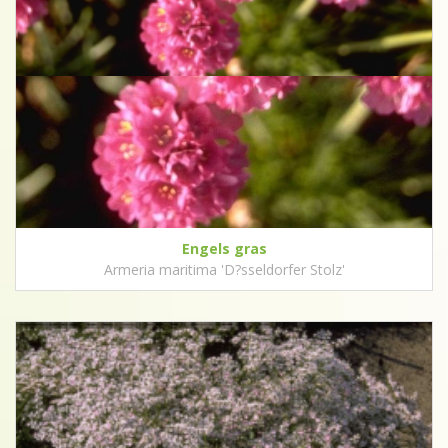
Engels gras
Armeria maritima 'D?sseldorfer Stolz'