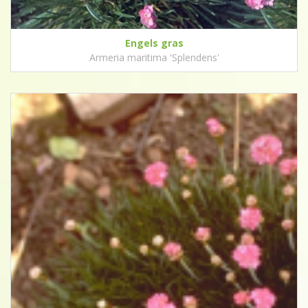
Engels gras
Armeria maritima 'Splendens'