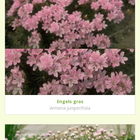
Engels gras
Armeria juniperifolia