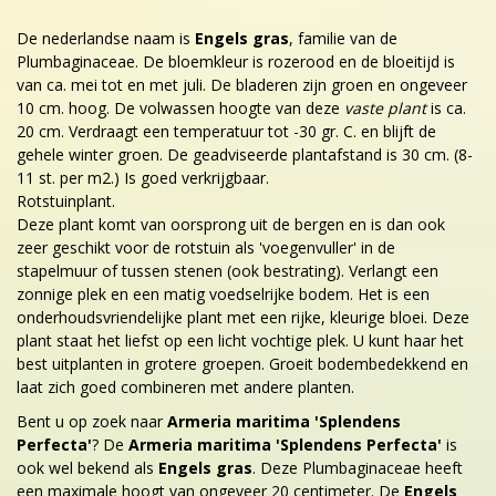
De nederlandse naam is
Engels gras
, familie van de
Plumbaginaceae. De bloemkleur is rozerood en de bloeitijd is
van ca. mei tot en met juli. De bladeren zijn groen en ongeveer
10 cm. hoog. De volwassen hoogte van deze
vaste plant
is ca.
20 cm. Verdraagt een temperatuur tot -30 gr. C. en blijft de
gehele winter groen. De geadviseerde plantafstand is 30 cm. (8-
11 st. per m2.) Is goed verkrijgbaar.
Rotstuinplant.
Deze plant komt van oorsprong uit de bergen en is dan ook
zeer geschikt voor de rotstuin als 'voegenvuller' in de
stapelmuur of tussen stenen (ook bestrating). Verlangt een
zonnige plek en een matig voedselrijke bodem. Het is een
onderhoudsvriendelijke plant met een rijke, kleurige bloei. Deze
plant staat het liefst op een licht vochtige plek. U kunt haar het
best uitplanten in grotere groepen. Groeit bodembedekkend en
laat zich goed combineren met andere planten.
Bent u op zoek naar
Armeria maritima 'Splendens
Perfecta'
? De
Armeria maritima 'Splendens Perfecta'
is
ook wel bekend als
Engels gras
. Deze Plumbaginaceae heeft
een maximale hoogt van ongeveer 20 centimeter. De
Engels