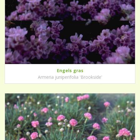
Engels gras
Armeria juniperifolia 'Brookside'