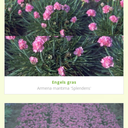
Engels gras
Armeria maritima 'Splendens'