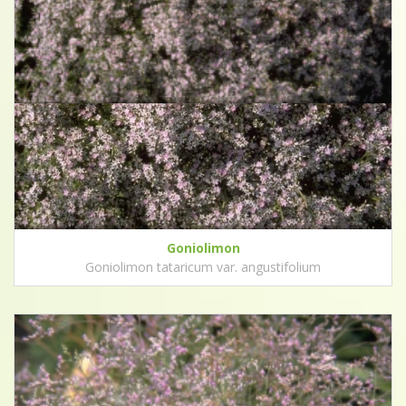
Goniolimon
Goniolimon tataricum var. angustifolium