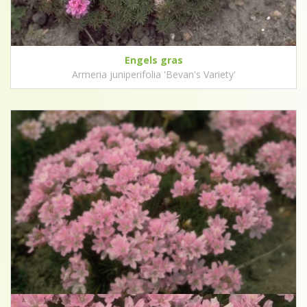
Engels gras
Armeria juniperifolia 'Bevan's Variety'