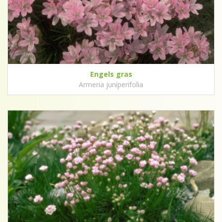
Engels gras
Armeria juniperifolia