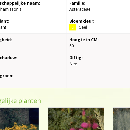
chappelijke naam:
Familie:
chamissonis
Asteraceae
lant:
Bloemkleur:
lant
Geel
gheid:
Hoogte in CM:
60
schaduw:
Giftig:
Nee
groen:
elijke planten