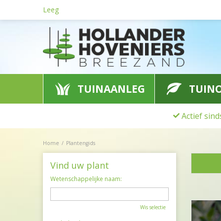
Ga
Leeg
naar
content
TUINAANLEG
TUIN
Actief sin
Home
Plantengids
Vind uw plant
Wetenschappelijke naam:
Wis selectie