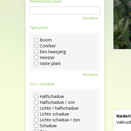
Nederlandse naam:
Wis selectie
Type plant:
Boom
Conifeer
Een-tweejarig
Heester
Vaste plant
Wis selectie
Zon / schaduw:
Halfschaduw
Halfschaduw / zon
Lichte / halfschaduw
Lichte schaduw
Nederl
Lichte schaduw / zon
Valkruid
Schaduw