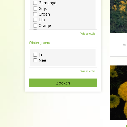
Gemengd
Grijs
Groen
Lila
Oranje
Paars
Wis selectie
Rood
Roze
Wintergroen:
Ar
Wit
Zwart
Ja
Nee
Wis selectie