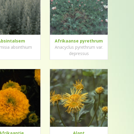
Absintalsem
Afrikaanse pyrethrum
misia absinthium
Anacyclus pyrethrum var.
depressus
Afrikaantje
Alant