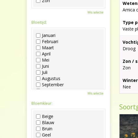
Zon
Wetens
Arnica 
Wis selectie
Type p
Bloeitijd:
Vaste p
Januari
Februari
Vochti
Maart
Droog
April
Mei
Zon / 
Juni
Zon
Juli
Augustus
Winter
September
Nee
Oktober
Wis selectie
November
December
Bloemkleur:
Soortg
Beige
Blauw
Bruin
Geel