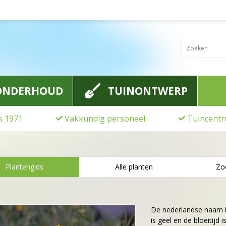
ONDERHOUD
TUINONTWERP
ds 1971
Vakkundig personeel
Tuincentr
Plantengids
Alle planten
Zo
De nederlandse naam 
is geel en de bloeitijd