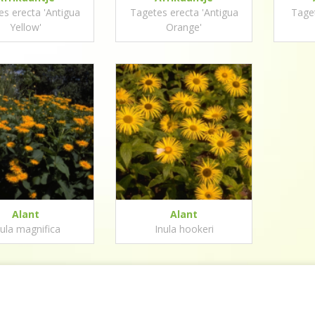
s erecta 'Antigua
Tagetes erecta 'Antigua
Taget
Yellow'
Orange'
Alant
Alant
nula magnifica
Inula hookeri