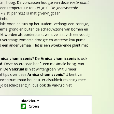
 cm. hoog. De volwassen hoogte van deze
vaste plant
t een temperatuur tot -35 gr. C. De geadviseerde
7-9 st. per m2.) Is matig verkrijgbaar.
imte.
hikt voor 'de tuin op het zuiden'. Verlangt een zonnige,
 arme grond en buiten de schaduwzone van bomen en
ikt worden als borderplant, want ze laat zich eenvoudig
t verdraagt zomerse droogte en winterse kou prima.
s een ander verhaal. Het is een woekerende plant met
rnica chamissonis
? De
Arnica chamissonis
is ook
id
. Deze Asteraceae heeft een maximale hoogt van
er. De
Valkruid
is niet wintergroen. Wilt u meer
f tips over deze
Arnica chamissonis
? U bent van
incentrum maar houdt u er alstublieft rekening mee
tijd beschikbaar zijn, dus ook de Valkruid niet!
Bladkleur:
Groen