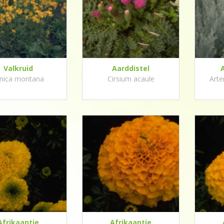
Valkruid
Aarddistel
nica montana
Cirsium acaule
Arte
Afrikaantje
Afrikaantje