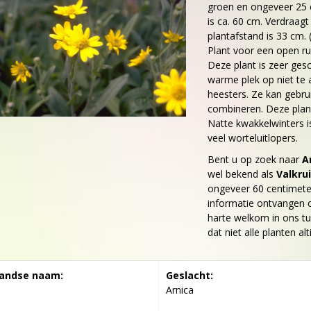
groen en ongeveer 25
is ca. 60 cm. Verdraag
plantafstand is 33 cm. (
Plant voor een open ru
Deze plant is zeer gesc
warme plek op niet te
heesters. Ze kan gebru
combineren. Deze plan
Natte kwakkelwinters i
veel worteluitlopers.
Bent u op zoek naar
A
wel bekend als
Valkru
ongeveer 60 centimet
informatie ontvangen o
harte welkom in ons tu
dat niet alle planten al
andse naam:
Geslacht:
Arnica