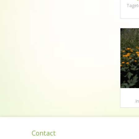
Tagete
I
Contact