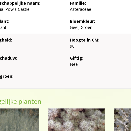
chappelijke naam:
Familie:
ia 'Powis Castle'
Asteraceae
lant:
Bloemkleur:
lant
Geel, Groen
gheid:
Hoogte in CM:
90
schaduw:
Giftig:
Nee
groen:
elijke planten