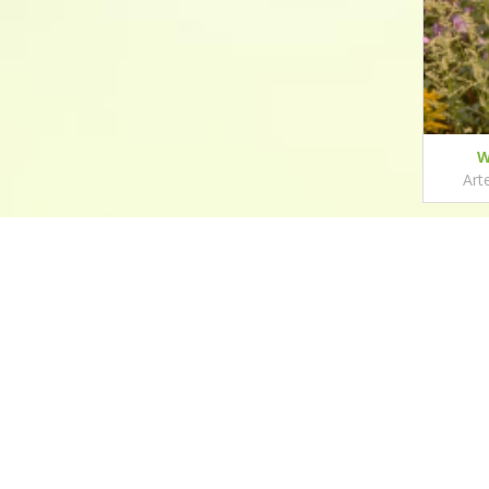
W
Art
Contact
Hollander Hoveniers
Schorweg 99b
1764 MD Breezand
0622776741
© Hollander Hoveniers