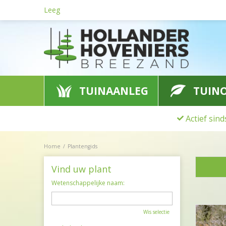
Ga
Leeg
naar
content
TUINAANLEG
TUIN
Actief sin
Home
Plantengids
Vind uw plant
Wetenschappelijke naam:
Wis selectie