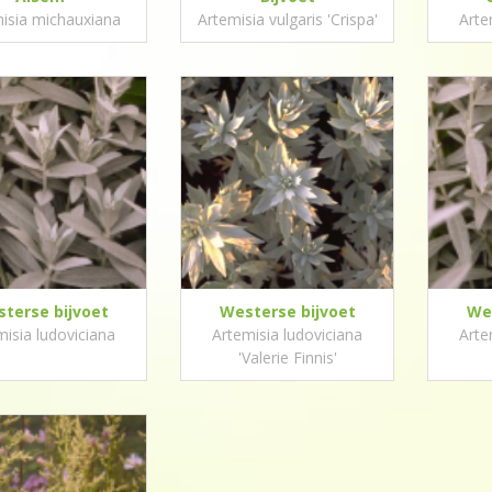
isia michauxiana
Artemisia vulgaris 'Crispa'
Arte
terse bijvoet
Westerse bijvoet
Wes
misia ludoviciana
Artemisia ludoviciana
Arte
'Valerie Finnis'