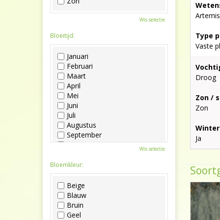
Zon
Wetens
Artemis
Wis selectie
Type p
Bloeitijd:
Vaste p
Januari
Februari
Vochti
Maart
Droog
April
Mei
Zon / 
Juni
Zon
Juli
Augustus
Winter
September
Ja
Oktober
Wis selectie
November
December
Bloemkleur:
Soortg
Beige
Blauw
Bruin
Geel