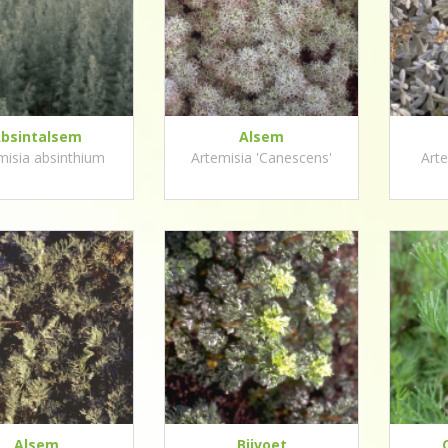
bsintalsem
Alsem
misia absinthium
Artemisia 'Canescens'
Arte
Alsem
Bijvoet