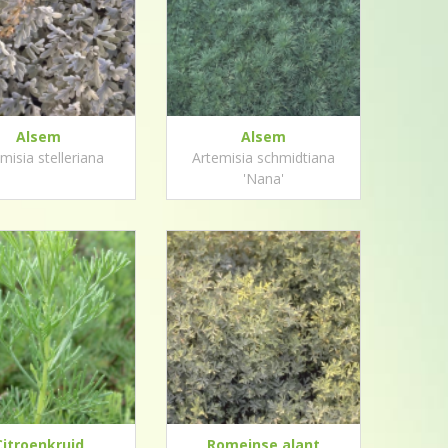
Alsem
Alsem
misia stelleriana
Artemisia schmidtiana
'Nana'
Citroenkruid
Romeinse alant