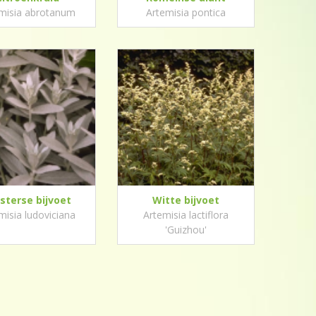
misia abrotanum
Artemisia pontica
terse bijvoet
Witte bijvoet
misia ludoviciana
Artemisia lactiflora
'Guizhou'