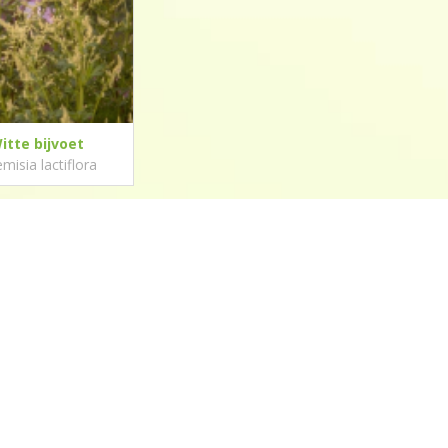
itte bijvoet
emisia lactiflora