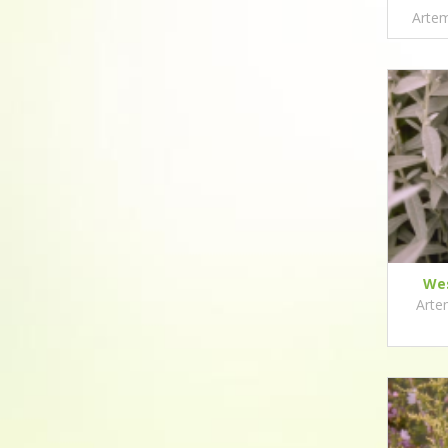
Artem
Wes
Arte