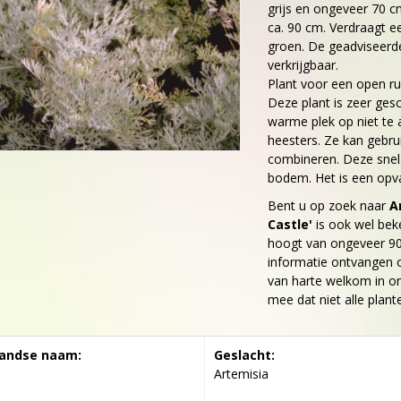
grijs en ongeveer 70 
ca. 90 cm. Verdraagt ee
groen. De geadviseerde 
verkrijgbaar.
Plant voor een open ru
Deze plant is zeer gesc
warme plek op niet te
heesters. Ze kan gebru
combineren. Deze snel
bodem. Het is een opval
Bent u op zoek naar
A
Castle'
is ook wel bek
hoogt van ongeveer 90
informatie ontvangen o
van harte welkom in on
mee dat niet alle plant
andse naam:
Geslacht:
Artemisia