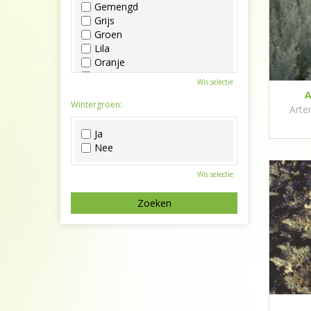
Gemengd
Grijs
Groen
Lila
Oranje
Paars
Wis selectie
Rood
A
Roze
Wintergroen:
Arte
Wit
Zwart
Ja
Nee
Wis selectie