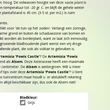
cm. hoog. De volwassen hoogte van deze
vaste plant
is
n temperatuur tot -20 gr. C. en blijft de gehele winter
plantafstand is 45 cm. (3-5 st. per m2.) Is ruim
imte.
hikt voor 'de tuin op het zuiden'. Verlangt een zonnige,
 arme grond en buiten de schaduwzone van bomen en
ikt worden als borderplant, want ze laat zich eenvoudig
groeiende bladhoudende plant wenst een vrij droge
lende plant, die ook als solitair te gebruiken is.
rtemisia 'Powis Castle'
? De
Artemisia 'Powis
end als
Alsem
. Deze Asteraceae heeft een maximale
 centimeter. De
Alsem
is wintergroen. Wilt u meer
f tips over deze
Artemisia 'Powis Castle'
? U bent
s tuincentrum maar houdt u er alstublieft rekening
en altijd beschikbaar zijn, dus ook de Alsem niet!
Bladkleur:
Grijs