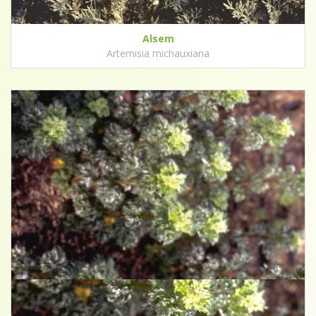
Alsem
Artemisia michauxiana