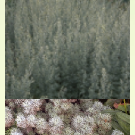
Absintalsem
Artemisia absinthium