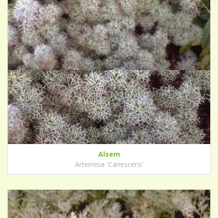
Alsem
Artemisia 'Canescens'