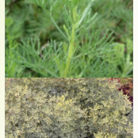
Citroenkruid
Artemisia abrotanum