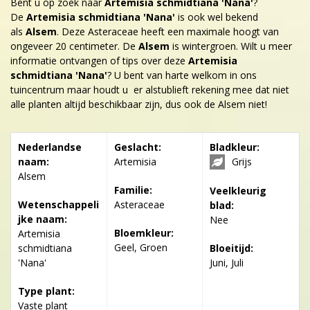
Bent u op zoek naar
Artemisia schmidtiana 'Nana'
?
De
Artemisia schmidtiana 'Nana'
is ook wel bekend
als
Alsem
. Deze Asteraceae heeft een maximale hoogt van
ongeveer 20 centimeter. De
Alsem
is wintergroen. Wilt u meer
informatie ontvangen of tips over deze
Artemisia
schmidtiana 'Nana'
? U bent van harte welkom in ons
tuincentrum maar houdt u er alstublieft rekening mee dat niet
alle planten altijd beschikbaar zijn, dus ook de Alsem niet!
Nederlandse
Geslacht:
Bladkleur:
naam:
Artemisia
Grijs
Alsem
Familie:
Veelkleurig
Wetenschappeli
Asteraceae
blad:
jke naam:
Nee
Bloemkleur:
Artemisia
Geel, Groen
schmidtiana
Bloeitijd:
'Nana'
Juni, Juli
Type plant:
Vaste plant