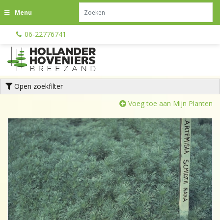
G
Menu
a
n
06-22776741
a
a
r
c
o
Open zoekfilter
n
t
Voeg toe aan Mijn Planten
e
n
t