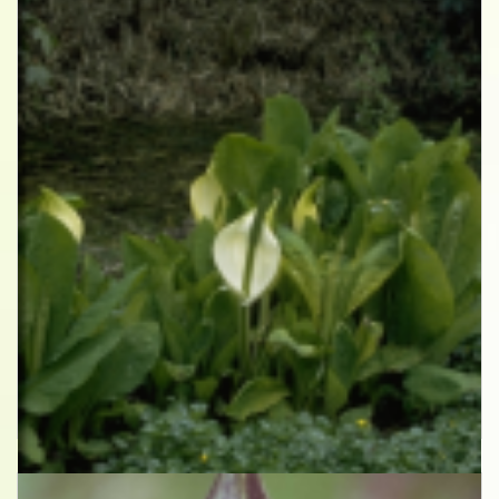
Aronskelk
Lysichiton camtschatcensis