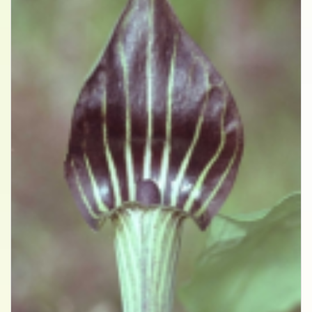
Jan-op-de-preekstoel
Arisaema triphyllum