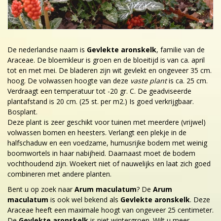
De nederlandse naam is
Gevlekte aronskelk
, familie van de
Araceae. De bloemkleur is groen en de bloeitijd is van ca. april
tot en met mei. De bladeren zijn wit gevlekt en ongeveer 35 cm.
hoog. De volwassen hoogte van deze
vaste plant
is ca. 25 cm.
Verdraagt een temperatuur tot -20 gr. C. De geadviseerde
plantafstand is 20 cm. (25 st. per m2.) Is goed verkrijgbaar.
Bosplant.
Deze plant is zeer geschikt voor tuinen met meerdere (vrijwel)
volwassen bomen en heesters. Verlangt een plekje in de
halfschaduw en een voedzame, humusrijke bodem met weinig
boomwortels in haar nabijheid. Daarnaast moet de bodem
vochthoudend zijn. Woekert niet of nauwelijks en laat zich goed
combineren met andere planten.
Bent u op zoek naar
Arum maculatum
? De
Arum
maculatum
is ook wel bekend als
Gevlekte aronskelk
. Deze
Araceae heeft een maximale hoogt van ongeveer 25 centimeter.
De
Gevlekte aronskelk
is niet wintergroen. Wilt u meer