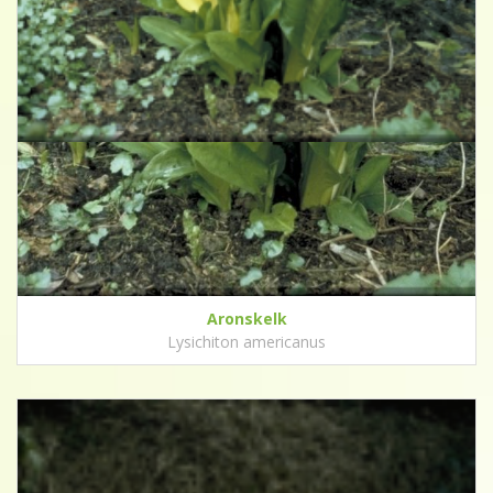
Aronskelk
Lysichiton americanus