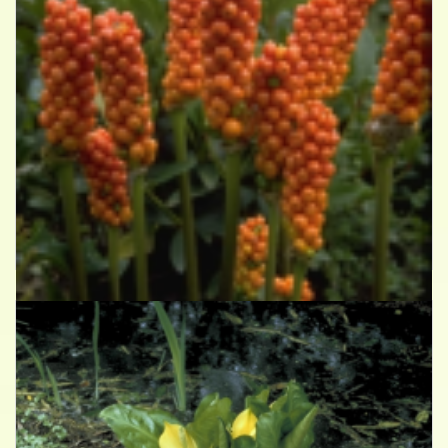
Italiaanse aronskelk
Arum italicum