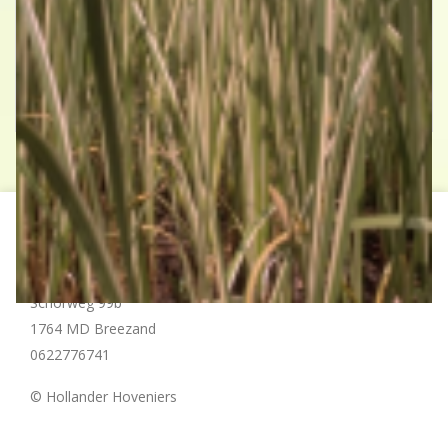
Kalmoes
Acorus calamus 'Variegatus'
Contact
Hollander Hoveniers
Schorweg 99b
1764 MD Breezand
0622776741
© Hollander Hoveniers