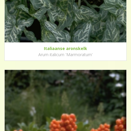
Italiaanse aronskelk
Arum italicum 'Marmoratum'