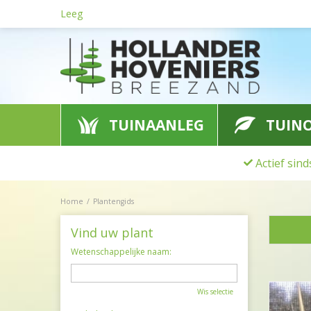
Ga
Leeg
naar
content
TUINAANLEG
TUIN
Actief sin
Home
Plantengids
Vind uw plant
Wetenschappelijke naam:
Wis selectie