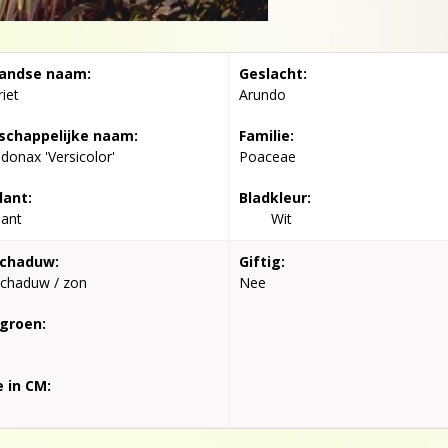
andse naam:
Geslacht:
iet
Arundo
chappelijke naam:
Familie:
donax 'Versicolor'
Poaceae
lant:
Bladkleur:
lant
Wit
schaduw:
Giftig:
schaduw / zon
Nee
groen:
 in CM: