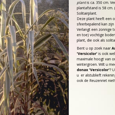
plant
is ca. 350 cm. Ve
plantafstand is 58 cm. (
Solitairplant.
Deze plant heeft een 
sfeerbepalend kan zijn
Verlangt een zonnige t
en toe) vochtige bodem
plant, die ook als solita
Bent u op zoek naar
A
'Versicolor'
is ook we
maximale hoogt van o
wintergroen. Wilt u me
donax 'Versicolor'
? U
u er alstublieft rekenin
ook de Reuzenriet niet!