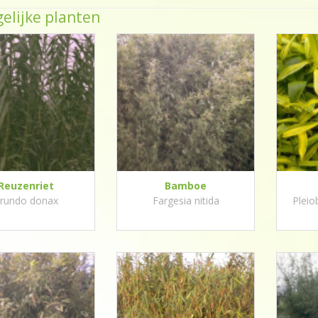
elijke planten
Reuzenriet
Bamboe
rundo donax
Fargesia nitida
Pleio