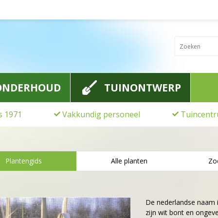
ONDERHOUD
TUINONTWERP
ds 1971
Vakkundig personeel
Tuincentr
Plantengids
Alle planten
Zo
De nederlandse naam 
zijn wit bont en onge