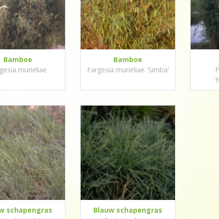
Bamboe
Bamboe
gesia murieliae
Fargesia murieliae 'Simba'
F
'
w schapengras
Blauw schapengras