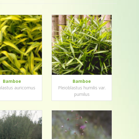
Bamboe
Bamboe
blastus auricomus
Pleioblastus humilis var.
pumilus