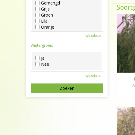
Gemengd
Soortg
Grijs
Groen
Lila
Oranje
Paars
Wis selectie
Rood
Roze
Wintergroen:
Wit
Zwart
Ja
Nee
Wis selectie
A