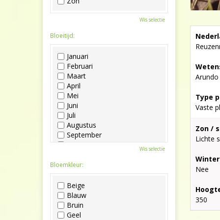
Zon
Wis selectie
Bloeitijd:
Nederl
Reuzenr
Januari
Februari
Wetens
Maart
Arundo 
April
Mei
Type p
Juni
Vaste p
Juli
Augustus
Zon / 
September
Lichte 
Oktober
Wis selectie
November
Winter
December
Bloemkleur:
Nee
Beige
Hoogte
Blauw
350
Bruin
Geel