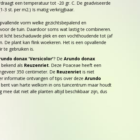
rdraagt een temperatuur tot -20 gr. C. De geadviseerde
1-3 st. per m2.) Is matig verkrijgbaar.
opvallende vorm welke gezichtsbepalend en
 voor de tuin. Daardoor soms wat lastig te combineren.
ot licht beschaduwde plek en een vochthoudende tot (af
. De plant kan flink woekeren. Het is een opvallende
ir te gebruiken is.
rundo donax 'Versicolor'
? De
Arundo donax
l bekend als
Reuzenriet
. Deze Poaceae heeft een
ngeveer 350 centimeter. De
Reuzenriet
is niet
er informatie ontvangen of tips over deze
Arundo
 bent van harte welkom in ons tuincentrum maar houdt
g mee dat niet alle planten altijd beschikbaar zijn, dus