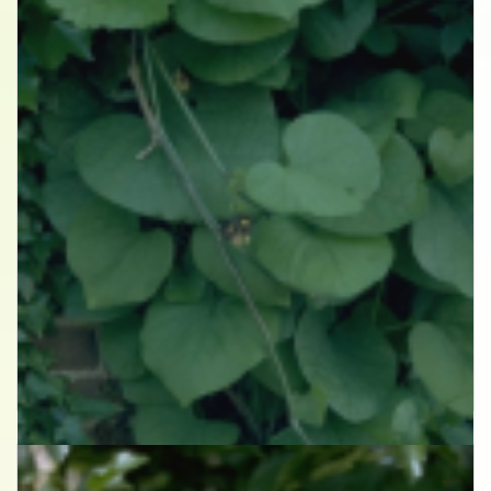
Pijpbloem
Aristolochia durior