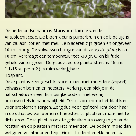
De nederlandse naam is
Mansoor
, familie van de
Aristolochiaceae. De bloemkleur is purperbruin en de bloeitijd is
van ca. april tot en met mei. De bladeren zijn groen en ongeveer
10 cm. hoog. De volwassen hoogte van deze
vaste plant
is ca.
10 cm. Verdraagt een temperatuur tot -30 gr. C. en blijft de
gehele winter groen. De geadviseerde plantafstand is 26 cm.
(11-15 st. per m2.) Is ruim verkrijgbaar.
Bosplant.
Deze plant is zeer geschikt voor tuinen met meerdere (vrijwel)
volwassen bomen en heesters. Verlangt een plekje in de
halfschaduw en een humusrijke bodem met weinig
boomwortels in haar nabijheid. Direct zonlicht op het blad kan
voor problemen zorgen. Zorg dus voor gefilterd licht door haar
in de schaduw van bomen of heesters te plaatsen, maar niet te
dicht erop. Deze plant is ook te gebruiken als overgang naar de
rotstuin en op plaatsen met iets meer zon. De bodem moet dan
wel goed vochthoudend zijn. Groeit bodembedekkend en laat