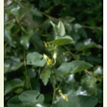
Pijpbloem
Aristolochia clematitis