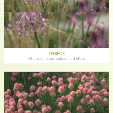
Berglook
Allium carinatum subsp. pulchellum