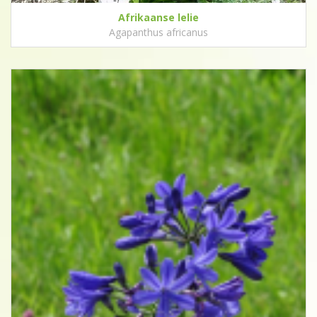
Afrikaanse lelie
Agapanthus africanus