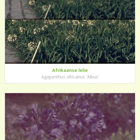
Afrikaanse lelie
Agapanthus africanus 'Albus'