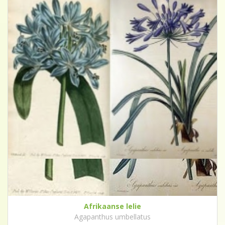
Afrikaanse lelie
Agapanthus umbellatus