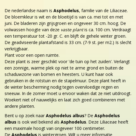
De nederlandse naam is
Asphodelus
, familie van de Liliaceae.
De bloemkleur is wit en de bloeitijd is van ca. mei tot en met
juni. De bladeren zijn grijsgroen en ongeveer 30 cm. hoog. De
volwassen hoogte van deze
vaste plant
is ca. 100 cm. Verdraagt
een temperatuur tot -20 gr. C. en blijft de gehele winter groen.
De geadviseerde plantafstand is 33 cm. (7-9 st. per m2.) Is slecht
verkrijgbaar.
Plant voor een open ruimte.
Deze plant is zeer geschikt voor 'de tuin op het zuiden'. Verlangt
een zonnige, warme plek op niet te arme grond en buiten de
schaduwzone van bomen en heesters. U kunt haar ook
gebruiken in de rotstuin en de stapelmuur. Deze plant heeft in
de winter bescherming nodig tegen overvloedige regen en
sneeuw. In de zomer moet u ervoor waken dat ze niet uitdroogt.
Woekert niet of nauwelijks en laat zich goed combineren met
andere planten.
Bent u op zoek naar
Asphodelus albus
? De
Asphodelus
albus
is ook wel bekend als
Asphodelus
. Deze Liliaceae heeft
een maximale hoogt van ongeveer 100 centimeter.
De
Asphodelus
is wintergroen. Wilt u meer informatie