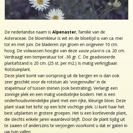
De nederlandse naam is
Alpenaster
, familie van de
Asteraceae. De bloemkleur is wit en de bloeitijd is van ca. mei
tot en met juni. De bladeren zijn groen en ongeveer 10 cm.
hoog. De volwassen hoogte van deze
vaste plant
is ca. 20 cm.
Verdraagt een temperatuur tot -30 gr. C. De geadviseerde
plantafstand is 20 cm. (25 st. per m2.) Is matig verkrijgbaar.
Rotstuinplant.
Deze plant komt van oorsprong uit de bergen en is dan ook
zeer geschikt voor de rotstuin als 'voegenvuller' in de
stapelmuur of tussen stenen (ook bestrating). Verlangt een
zonnige plek en een matig voedselrijke bodem. Het is een
onderhoudsvriendelijke plant met een rijke, kleurige bloei. Deze
plant staat het liefst op een licht vochtige plek. U kunt haar het
best uitplanten in grotere groepen. Het is een kortlevende plant,
die slechts enkele jaren waardevol blijft. Door de plant tijdig uit
te zaaien of anderszins te verjongen voorkomt u dat er gaten in
uw tuin vallen.