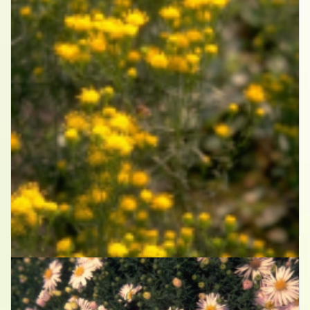
Aster
Aster linosyris 'Goldflake'