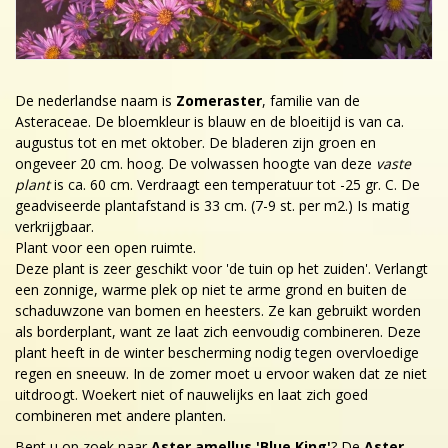
De nederlandse naam is
Zomeraster
, familie van de
Asteraceae. De bloemkleur is blauw en de bloeitijd is van ca.
augustus tot en met oktober. De bladeren zijn groen en
ongeveer 20 cm. hoog. De volwassen hoogte van deze
vaste
plant
is ca. 60 cm. Verdraagt een temperatuur tot -25 gr. C. De
geadviseerde plantafstand is 33 cm. (7-9 st. per m2.) Is matig
verkrijgbaar.
Plant voor een open ruimte.
Deze plant is zeer geschikt voor 'de tuin op het zuiden'. Verlangt
een zonnige, warme plek op niet te arme grond en buiten de
schaduwzone van bomen en heesters. Ze kan gebruikt worden
als borderplant, want ze laat zich eenvoudig combineren. Deze
plant heeft in de winter bescherming nodig tegen overvloedige
regen en sneeuw. In de zomer moet u ervoor waken dat ze niet
uitdroogt. Woekert niet of nauwelijks en laat zich goed
combineren met andere planten.
Bent u op zoek naar
Aster amellus 'Blue King'
? De
Aster