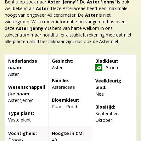
Bent u op zoek naar
Aster 'Jenny'
? De
Aster 'Jenny'
is ook
wel bekend als
Aster
. Deze Asteraceae heeft een maximale
hoogt van ongeveer 40 centimeter. De
Aster
is niet
wintergroen. Wilt u meer informatie ontvangen of tips over
deze
Aster 'Jenny'
? U bent van harte welkom in ons
tuincentrum maar houdt u er alstublieft rekening mee dat niet
alle planten altijd beschikbaar zijn, dus ook de Aster niet!
Nederlandse
Geslacht:
Bladkleur:
naam:
Aster
Groen
Aster
Familie:
Veelkleurig
Wetenschappeli
Asteraceae
blad:
jke naam:
Nee
Bloemkleur:
Aster 'Jenny'
Paars, Rood
Bloeitijd:
Type plant:
September,
Vaste plant
Oktober
Vochtigheid:
Hoogte in CM:
Droog-
40