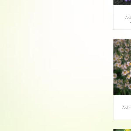
Ast
Aste