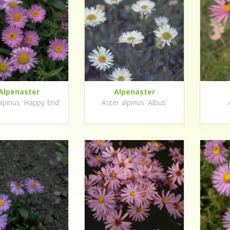
Alpenaster
Alpenaster
alpinus 'Happy End'
Aster alpinus 'Albus'