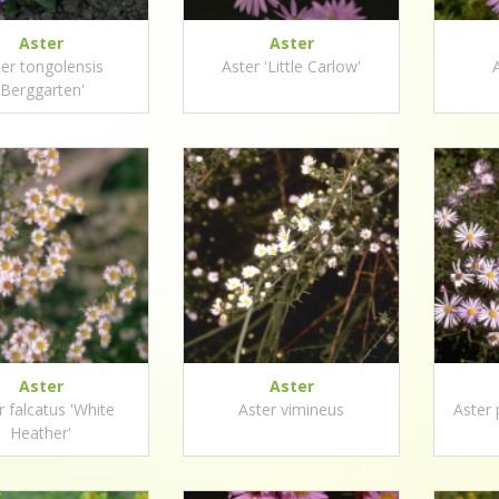
Aster
Aster
er tongolensis
Aster 'Little Carlow'
'Berggarten'
Aster
Aster
r falcatus 'White
Aster vimineus
Aster 
Heather'