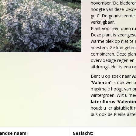
november. De bladeren
hoogte van deze
vaste
gr. C. De geadviseerde 
verkrijgbaar.
Plant voor een open ru
Deze plant is zeer gesc
warme plek op niet te
heesters. Ze kan gebru
combineren. Deze plant
overvloedige regen en
uitdroogt. Het is een op
Bent u op zoek naar
A
'Valentin'
is ook wel 
maximale hoogt van o
wintergroen. Wilt u me
lateriflorus 'Valentin
houdt u er alstublieft r
dus ook de Kleine aster
andse naam:
Geslacht: