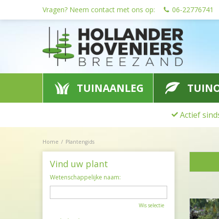
Ga
Vragen? Neem contact met ons op:
06-22776741
naar
content
TUINAANLEG
TUIN
Actief sin
Home
Plantengids
Vind uw plant
Wetenschappelijke naam:
Wis selectie