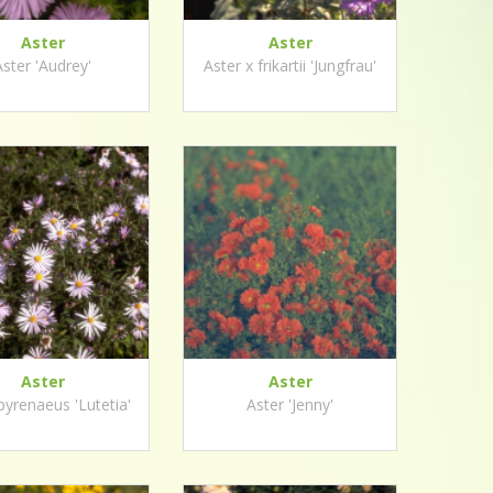
Aster
Aster
Aster 'Audrey'
Aster x frikartii 'Jungfrau'
Aster
Aster
pyrenaeus 'Lutetia'
Aster 'Jenny'