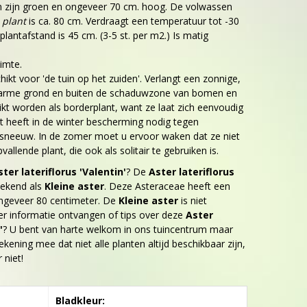
 zijn groen en ongeveer 70 cm. hoog. De volwassen
 plant
is ca. 80 cm. Verdraagt een temperatuur tot -30
plantafstand is 45 cm. (3-5 st. per m2.) Is matig
imte.
hikt voor 'de tuin op het zuiden'. Verlangt een zonnige,
 arme grond en buiten de schaduwzone van bomen en
ikt worden als borderplant, want ze laat zich eenvoudig
 heeft in de winter bescherming nodig tegen
 sneeuw. In de zomer moet u ervoor waken dat ze niet
vallende plant, die ook als solitair te gebruiken is.
ster lateriflorus 'Valentin'
? De
Aster lateriflorus
bekend als
Kleine aster
. Deze Asteraceae heeft een
ngeveer 80 centimeter. De
Kleine aster
is niet
er informatie ontvangen of tips over deze
Aster
'
? U bent van harte welkom in ons tuincentrum maar
ekening mee dat niet alle planten altijd beschikbaar zijn,
 niet!
Bladkleur: