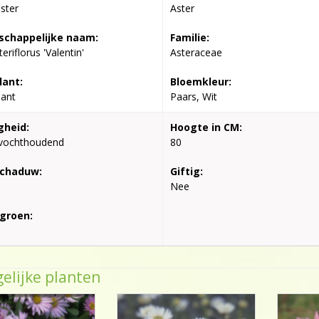
aster
Aster
chappelijke naam:
Familie:
teriflorus 'Valentin'
Asteraceae
lant:
Bloemkleur:
lant
Paars, Wit
gheid:
Hoogte in CM:
vochthoudend
80
schaduw:
Giftig:
Nee
groen:
elijke planten