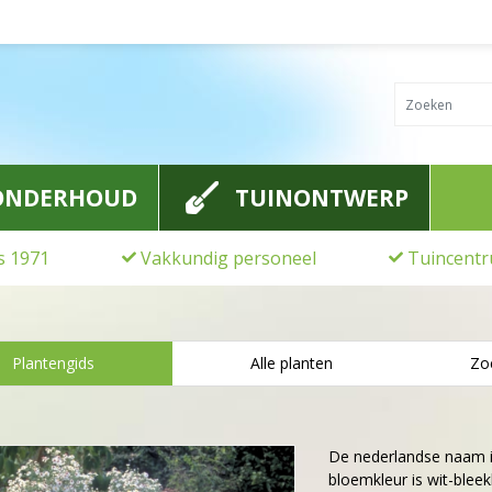
ONDERHOUD
TUINONTWERP
ds 1971
Vakkundig personeel
Tuincentr
Plantengids
Alle planten
Zo
De nederlandse naam 
bloemkleur is wit-bleek