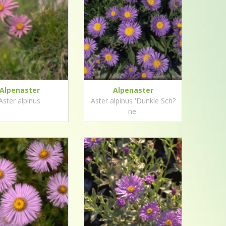
Alpenaster
Alpenaster
Aster alpinus
Aster alpinus 'Dunkle Sch?
ne'