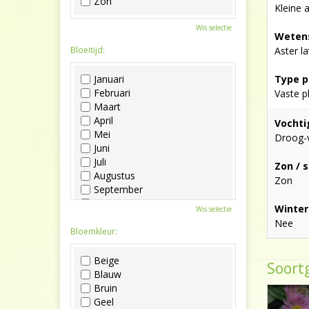
Zon
Kleine 
Wis selectie
Wetens
Bloeitijd:
Aster la
Januari
Type p
Februari
Vaste p
Maart
April
Vochti
Mei
Droog-
Juni
Juli
Zon / 
Augustus
Zon
September
Oktober
Winter
Wis selectie
November
Nee
December
Bloemkleur:
Beige
Soortg
Blauw
Bruin
Geel