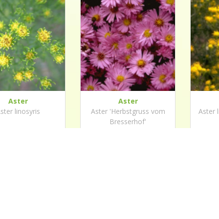
Aster
Aster
ster linosyris
Aster 'Herbstgruss vom
Aster l
Bresserhof'