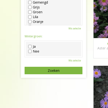
Gemengd
Grijs
Groen
Lila
Oranje
Paars
Wis selectie
Rood
Roze
Wintergroen:
Wit
Zwart
Ja
Aster 
Nee
Wis selectie