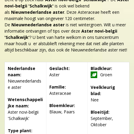
novi-belgii 'Schalkwijk'
is ook wel bekend
als
Nieuwnederlandse aster
. Deze Asteraceae heeft een
maximale hoogt van ongeveer 120 centimeter.
De
Nieuwnederlandse aster
is niet wintergroen. Wilt u meer
informatie ontvangen of tips over deze
Aster novi-belgii
'Schalkwijk'
? U bent van harte welkom in ons tuincentrum
maar houdt u er alstublieft rekening mee dat niet alle planten
altijd beschikbaar zijn, dus ook de Nieuwnederlandse aster niet!
Nederlandse
Geslacht:
Bladkleur:
naam:
Aster
Groen
Nieuwnederlands
Familie:
e aster
Veelkleurig
Asteraceae
blad:
Wetenschappeli
Nee
Bloemkleur:
jke naam:
Blauw, Paars
Aster novi-belgii
Bloeitijd:
'Schalkwijk'
September,
Oktober
Type plant: