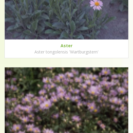
Aster
Aster tongolensis 'Wartburgstern'