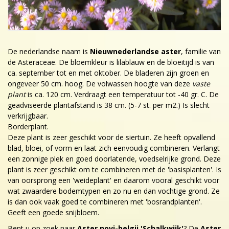
De nederlandse naam is
Nieuwnederlandse aster
, familie van
de Asteraceae. De bloemkleur is lilablauw en de bloeitijd is van
ca. september tot en met oktober. De bladeren zijn groen en
ongeveer 50 cm. hoog. De volwassen hoogte van deze
vaste
plant
is ca. 120 cm. Verdraagt een temperatuur tot -40 gr. C. De
geadviseerde plantafstand is 38 cm. (5-7 st. per m2.) Is slecht
verkrijgbaar.
Borderplant.
Deze plant is zeer geschikt voor de siertuin. Ze heeft opvallend
blad, bloei, of vorm en laat zich eenvoudig combineren. Verlangt
een zonnige plek en goed doorlatende, voedselrijke grond. Deze
plant is zeer geschikt om te combineren met de 'basisplanten'. Is
van oorsprong een 'weideplant' en daarom vooral geschikt voor
wat zwaardere bodemtypen en zo nu en dan vochtige grond. Ze
is dan ook vaak goed te combineren met 'bosrandplanten'.
Geeft een goede snijbloem.
Bent u op zoek naar
Aster novi-belgii 'Schalkwijk'
? De
Aster