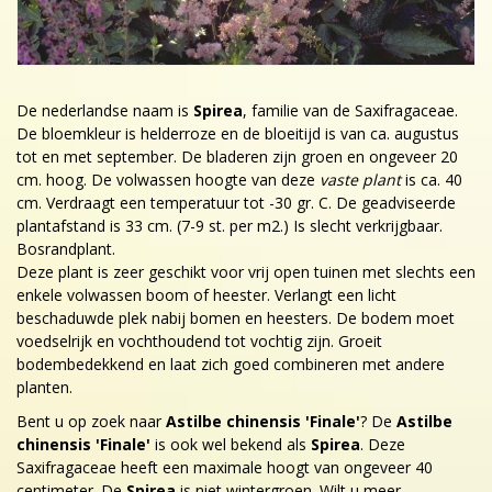
De nederlandse naam is
Spirea
, familie van de Saxifragaceae.
De bloemkleur is helderroze en de bloeitijd is van ca. augustus
tot en met september. De bladeren zijn groen en ongeveer 20
cm. hoog. De volwassen hoogte van deze
vaste plant
is ca. 40
cm. Verdraagt een temperatuur tot -30 gr. C. De geadviseerde
plantafstand is 33 cm. (7-9 st. per m2.) Is slecht verkrijgbaar.
Bosrandplant.
Deze plant is zeer geschikt voor vrij open tuinen met slechts een
enkele volwassen boom of heester. Verlangt een licht
beschaduwde plek nabij bomen en heesters. De bodem moet
voedselrijk en vochthoudend tot vochtig zijn. Groeit
bodembedekkend en laat zich goed combineren met andere
planten.
Bent u op zoek naar
Astilbe chinensis 'Finale'
? De
Astilbe
chinensis 'Finale'
is ook wel bekend als
Spirea
. Deze
Saxifragaceae heeft een maximale hoogt van ongeveer 40
centimeter. De
Spirea
is niet wintergroen. Wilt u meer