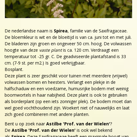
De nederlandse naam is
Spirea
, familie van de Saxifragaceae.
De bloemkleur is wit en de bloeitijd is van ca. juni tot en met juli.
De bladeren zijn groen en ongeveer 50 cm. hoog. De volwassen
hoogte van deze
vaste plant
is ca. 120 cm. Verdraagt een
temperatuur tot -25 gr. C. De geadviseerde plantafstand is 33
cm. (7-9 st. per m2.) Is goed verkrijgbaar.
Bosplant.
Deze plant is zeer geschikt voor tuinen met meerdere (vrijwel)
volwassen bomen en heesters. Verlangt een plekje in de
halfschaduw en een voedzame, humusrijke bodem met weinig
boomwortels in haar nabijheid. Deze plant is ook te gebruiken
als borderplant (op een iets zonniger plek). De bodem moet dan
wel goed vochthoudend zijn. Woekert niet of nauwelijks en laat
zich goed combineren met andere planten.
Bent u op zoek naar
Astilbe 'Prof. van der Wielen'
?
De
Astilbe 'Prof. van der Wielen'
is ook wel bekend
als
Spirea
. Deze Saxifragaceae heeft een maximale hoogt van