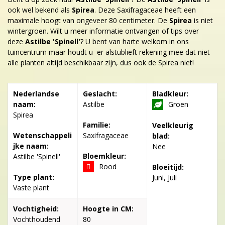
ook wel bekend als
Spirea
. Deze Saxifragaceae heeft een
maximale hoogt van ongeveer 80 centimeter. De
Spirea
is niet
wintergroen. Wilt u meer informatie ontvangen of tips over
deze
Astilbe 'Spinell'
? U bent van harte welkom in ons
tuincentrum maar houdt u er alstublieft rekening mee dat niet
alle planten altijd beschikbaar zijn, dus ook de Spirea niet!
Nederlandse
Geslacht:
Bladkleur:
naam:
Astilbe
Groen
Spirea
Familie:
Veelkleurig
Wetenschappeli
Saxifragaceae
blad:
jke naam:
Nee
Bloemkleur:
Astilbe 'Spinell'
Rood
Bloeitijd:
Type plant:
Juni, Juli
Vaste plant
Vochtigheid:
Hoogte in CM:
Vochthoudend
80