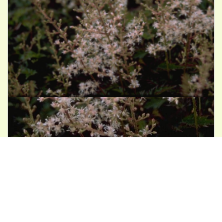
Spirea
Astilbe glaberrima var. saxatilis