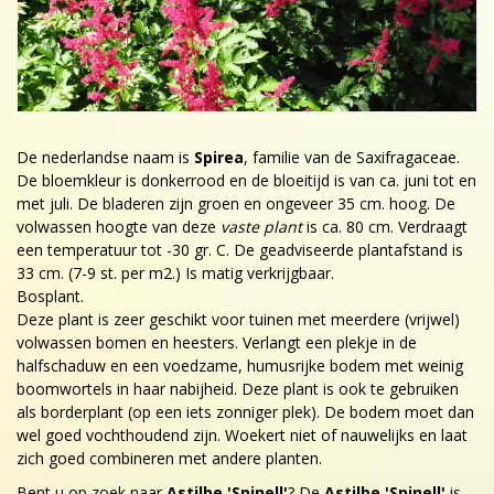
De nederlandse naam is
Spirea
, familie van de Saxifragaceae.
De bloemkleur is donkerrood en de bloeitijd is van ca. juni tot en
met juli. De bladeren zijn groen en ongeveer 35 cm. hoog. De
volwassen hoogte van deze
vaste plant
is ca. 80 cm. Verdraagt
een temperatuur tot -30 gr. C. De geadviseerde plantafstand is
33 cm. (7-9 st. per m2.) Is matig verkrijgbaar.
Bosplant.
Deze plant is zeer geschikt voor tuinen met meerdere (vrijwel)
volwassen bomen en heesters. Verlangt een plekje in de
halfschaduw en een voedzame, humusrijke bodem met weinig
boomwortels in haar nabijheid. Deze plant is ook te gebruiken
als borderplant (op een iets zonniger plek). De bodem moet dan
wel goed vochthoudend zijn. Woekert niet of nauwelijks en laat
zich goed combineren met andere planten.
Bent u op zoek naar
Astilbe 'Spinell'
? De
Astilbe 'Spinell'
is