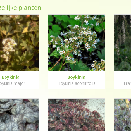
elijke planten
Boykinia
Boykinia
oykinia major
Boykinia aconitifolia
Fra