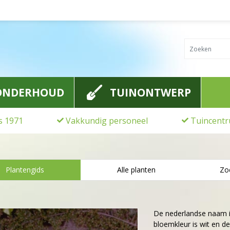
ONDERHOUD
TUINONTWERP
ds 1971
Vakkundig personeel
Tuincentr
Plantengids
Alle planten
Zo
De nederlandse naam 
bloemkleur is wit en de 