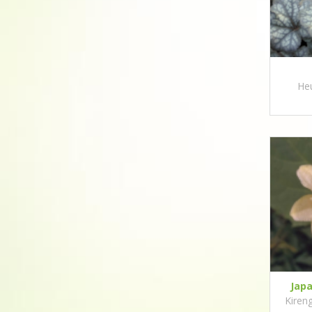
Heu
Jap
Kiren