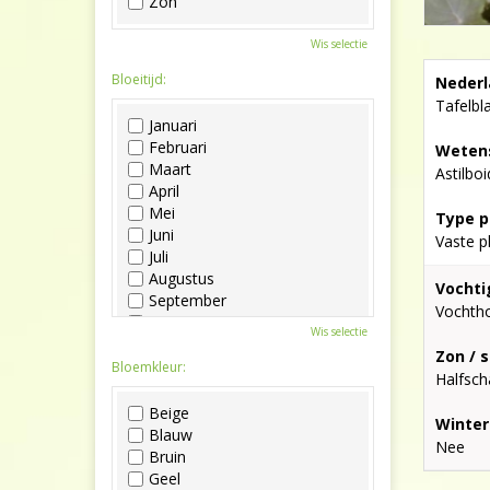
Zon
Wis selectie
Bloeitijd:
Nederl
Tafelbl
Januari
Februari
Wetens
Maart
Astilboi
April
Mei
Type p
Juni
Vaste p
Juli
Augustus
Vochti
September
Vochth
Oktober
Wis selectie
November
Zon / 
December
Bloemkleur:
Halfsc
Beige
Winter
Blauw
Nee
Bruin
Geel