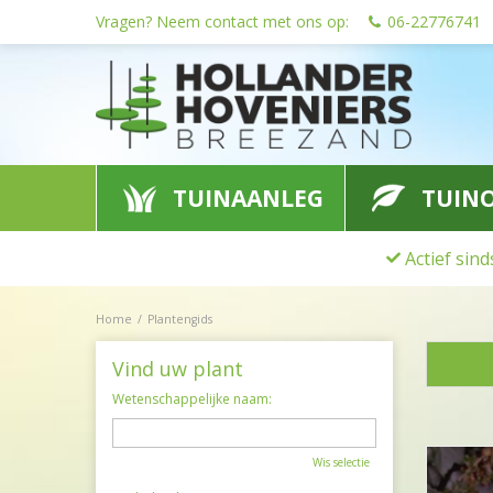
Ga
Vragen? Neem contact met ons op:
06-22776741
naar
content
TUINAANLEG
TUIN
Actief sin
Home
Plantengids
Vind uw plant
Wetenschappelijke naam:
Wis selectie