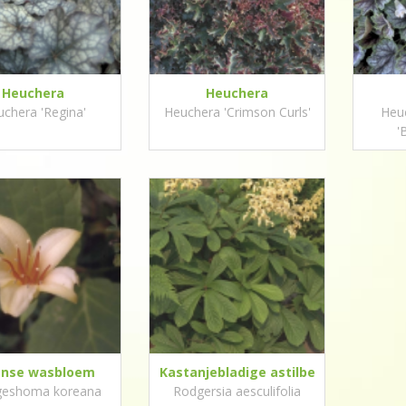
Heuchera
Heuchera
chera 'Regina'
Heuchera 'Crimson Curls'
Heu
'
anse wasbloem
Kastanjebladige astilbe
geshoma koreana
Rodgersia aesculifolia