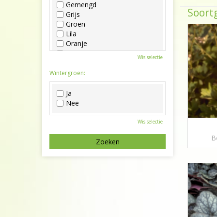
Gemengd
Soortg
Grijs
Groen
Lila
Oranje
Paars
Wis selectie
Rood
Roze
Wintergroen:
Wit
Zwart
Ja
Nee
Wis selectie
B