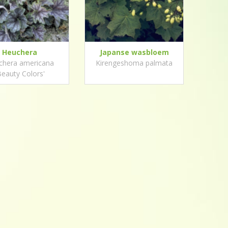
Heuchera
Japanse wasbloem
chera americana
Kirengeshoma palmata
Beauty Colors'