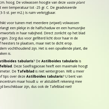
 cm. hoog. De volwassen hoogte van deze
vaste plant
gt een temperatuur tot -25 gr. C. De geadviseerde
3-5 st. per m2.) Is ruim verkrijgbaar.
chikt voor tuinen met meerdere (vrijwel) volwassen
langt een plekje in de halfschaduw en een humusrijke
ortels in haar nabijheid. Direct zonlicht op het blad
gen. Zorg dus voor gefilterd licht door haar in de
eesters te plaatsen, maar niet te dicht erop.
em vochthoudend zijn. Het is een opvallende plant, die
iken is.
stilboides tabularis
? De
Astilboides tabularis
is
felblad
. Deze Saxifragaceae heeft een maximale hoogt
timeter. De
Tafelblad
is niet wintergroen. Wilt u meer
f tips over deze
Astilboides tabularis
? U bent van
incentrum maar houdt u er alstublieft rekening mee
tijd beschikbaar zijn, dus ook de Tafelblad niet!