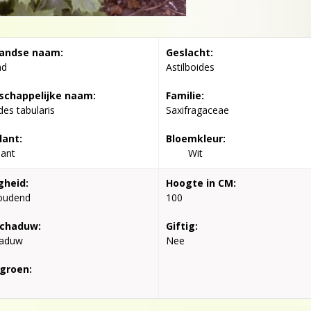
andse naam:
Geslacht:
ad
Astilboides
chappelijke naam:
Familie:
des tabularis
Saxifragaceae
lant:
Bloemkleur:
lant
Wit
gheid:
Hoogte in CM:
oudend
100
schaduw:
Giftig:
haduw
Nee
groen: