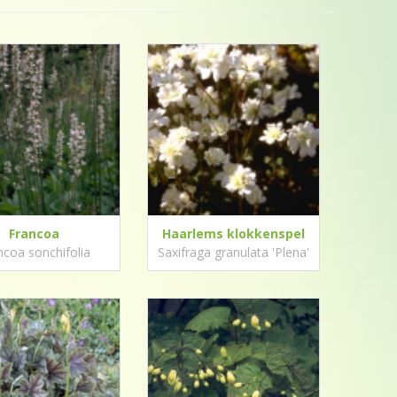
Francoa
Haarlems klokkenspel
ncoa sonchifolia
Saxifraga granulata 'Plena'