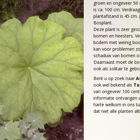
groen en ongeveer 50
is ca. 100 cm. Verdraa
plantafstand is 45 cm. (
Bosplant.
Deze plant is zeer ges
bomen en heesters. Ver
bodem met weinig boomw
kan voor problemen zor
schaduw van bomen of h
Daarnaast moet de bod
ook als solitair te gebru
Bent u op zoek naar
A
ook wel bekend als
Ta
van ongeveer 100 cen
informatie ontvangen o
harte welkom in ons tu
dat niet alle planten al