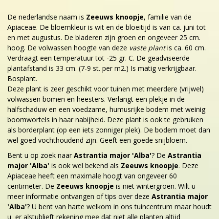
De nederlandse naam is
Zeeuws knoopje
, familie van de
Apiaceae. De bloemkleur is wit en de bloeitijd is van ca. juni tot
en met augustus. De bladeren zijn groen en ongeveer 25 cm.
hoog. De volwassen hoogte van deze
vaste plant
is ca. 60 cm.
Verdraagt een temperatuur tot -25 gr. C. De geadviseerde
plantafstand is 33 cm. (7-9 st. per m2.) Is matig verkrijgbaar.
Bosplant.
Deze plant is zeer geschikt voor tuinen met meerdere (vrijwel)
volwassen bomen en heesters. Verlangt een plekje in de
halfschaduw en een voedzame, humusrijke bodem met weinig
boomwortels in haar nabijheid. Deze plant is ook te gebruiken
als borderplant (op een iets zonniger plek). De bodem moet dan
wel goed vochthoudend zijn. Geeft een goede snijbloem.
Bent u op zoek naar
Astrantia major 'Alba'
? De
Astrantia
major 'Alba'
is ook wel bekend als
Zeeuws knoopje
. Deze
Apiaceae heeft een maximale hoogt van ongeveer 60
centimeter. De
Zeeuws knoopje
is niet wintergroen. Wilt u
meer informatie ontvangen of tips over deze
Astrantia major
'Alba'
? U bent van harte welkom in ons tuincentrum maar houdt
u er alstublieft rekening mee dat niet alle planten altijd