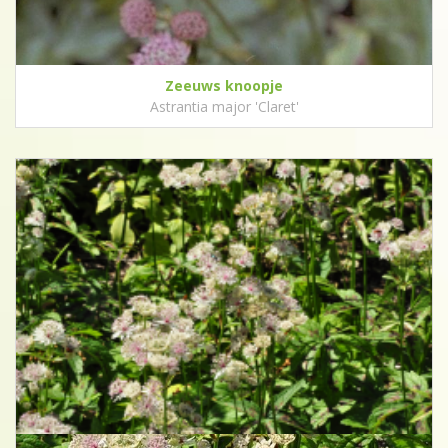
Zeeuws knoopje
Astrantia major 'Claret'