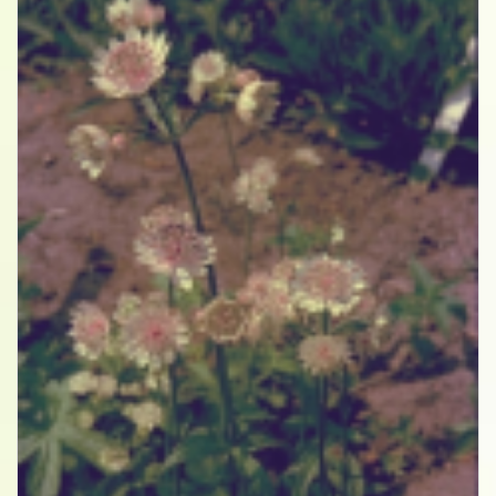
Zeeuws knoopje
Astrantia major