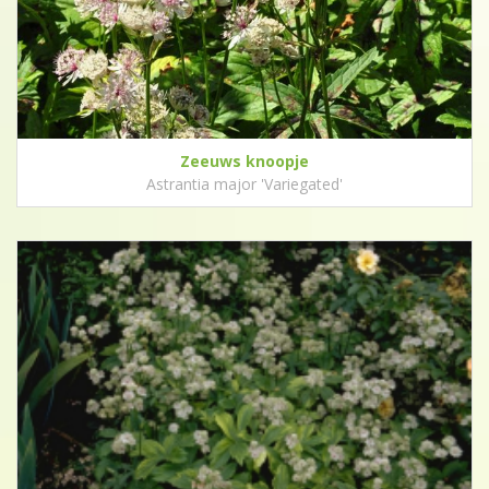
Zeeuws knoopje
Astrantia major 'Variegated'