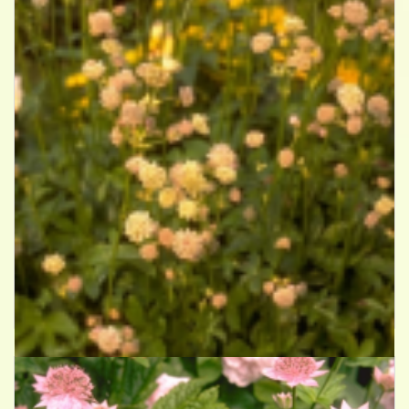
Zeeuws knoopje
Astrantia carniolica