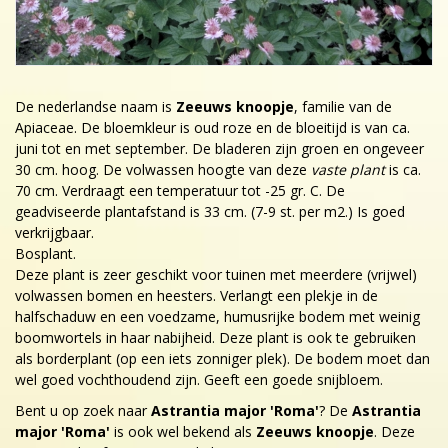
De nederlandse naam is
Zeeuws knoopje
, familie van de
Apiaceae. De bloemkleur is oud roze en de bloeitijd is van ca.
juni tot en met september. De bladeren zijn groen en ongeveer
30 cm. hoog. De volwassen hoogte van deze
vaste plant
is ca.
70 cm. Verdraagt een temperatuur tot -25 gr. C. De
geadviseerde plantafstand is 33 cm. (7-9 st. per m2.) Is goed
verkrijgbaar.
Bosplant.
Deze plant is zeer geschikt voor tuinen met meerdere (vrijwel)
volwassen bomen en heesters. Verlangt een plekje in de
halfschaduw en een voedzame, humusrijke bodem met weinig
boomwortels in haar nabijheid. Deze plant is ook te gebruiken
als borderplant (op een iets zonniger plek). De bodem moet dan
wel goed vochthoudend zijn. Geeft een goede snijbloem.
Bent u op zoek naar
Astrantia major 'Roma'
? De
Astrantia
major 'Roma'
is ook wel bekend als
Zeeuws knoopje
. Deze