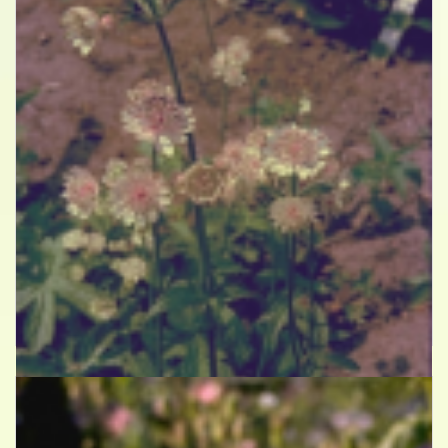
Zeeuws knoopje
Astrantia major