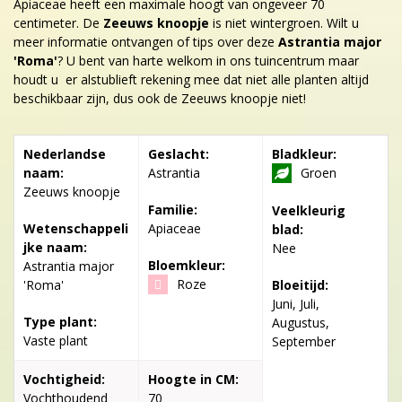
Apiaceae heeft een maximale hoogt van ongeveer 70
centimeter. De
Zeeuws knoopje
is niet wintergroen. Wilt u
meer informatie ontvangen of tips over deze
Astrantia major
'Roma'
? U bent van harte welkom in ons tuincentrum maar
houdt u er alstublieft rekening mee dat niet alle planten altijd
beschikbaar zijn, dus ook de Zeeuws knoopje niet!
Nederlandse
Geslacht:
Bladkleur:
naam:
Astrantia
Groen
Zeeuws knoopje
Familie:
Veelkleurig
Wetenschappeli
Apiaceae
blad:
jke naam:
Nee
Bloemkleur:
Astrantia major
Roze
'Roma'
Bloeitijd:
Juni, Juli,
Type plant:
Augustus,
Vaste plant
September
Vochtigheid:
Hoogte in CM:
Vochthoudend
70