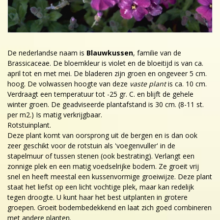
De nederlandse naam is
Blauwkussen
, familie van de
Brassicaceae. De bloemkleur is violet en de bloeitijd is van ca.
april tot en met mei. De bladeren zijn groen en ongeveer 5 cm.
hoog. De volwassen hoogte van deze
vaste plant
is ca. 10 cm.
Verdraagt een temperatuur tot -25 gr. C. en blijft de gehele
winter groen. De geadviseerde plantafstand is 30 cm. (8-11 st.
per m2.) Is matig verkrijgbaar.
Rotstuinplant.
Deze plant komt van oorsprong uit de bergen en is dan ook
zeer geschikt voor de rotstuin als 'voegenvuller' in de
stapelmuur of tussen stenen (ook bestrating). Verlangt een
zonnige plek en een matig voedselrijke bodem. Ze groeit vrij
snel en heeft meestal een kussenvormige groeiwijze. Deze plant
staat het liefst op een licht vochtige plek, maar kan redelijk
tegen droogte. U kunt haar het best uitplanten in grotere
groepen. Groeit bodembedekkend en laat zich goed combineren
met andere planten.