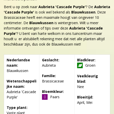
Bent u op zoek naar
Aubrieta 'Cascade Purple'
? De
Aubrieta
'Cascade Purple'
is ook wel bekend als
Blauwkussen
. Deze
Brassicaceae heeft een maximale hoogt van ongeveer 10
centimeter. De
Blauwkussen
is wintergroen. Wilt u meer
informatie ontvangen of tips over deze
Aubrieta 'Cascade
Purple'
? U bent van harte welkom in ons tuincentrum maar
houdt u er alstublieft rekening mee dat niet alle planten altijd
beschikbaar zijn, dus ook de Blauwkussen niet!
Nederlandse
Geslacht:
Bladkleur:
naam:
Aubrieta
Groen
Blauwkussen
Familie:
Veelkleurig
Wetenschappeli
Brassicaceae
blad:
jke naam:
Nee
Bloemkleur:
Aubrieta 'Cascade
Paars
Purple'
Bloeitijd:
April, Mei
Type plant:
Vaste plant