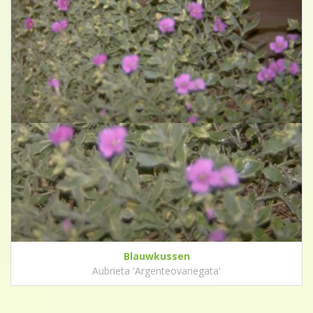
Blauwkussen
Aubrieta 'Argenteovariegata'