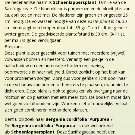
De nederlandse naam is
Schoenlappersplant
, familie van de
Saxifragaceae. De bloemkleur is purperroze en de bloeitijd is van
ca. april tot en met mei. De bladeren zijn groen en ongeveer 25
cm. hoog. De volwassen hoogte van deze
vaste plant
is ca. 30
cm. Verdraagt een temperatuur tot -35 gr. C. en blijft de gehele
winter groen. De geadviseerde plantafstand is 30 cm. (8-11 st.
per m2.) Is goed verkrijgbaar.
Bosplant.
Deze plant is zeer geschikt voor tuinen met meerdere (vrijwel)
volwassen bomen en heesters. Verlangt een plekje in de
halfschaduw en een humusrijke bodem met weinig
boomwortels in haar nabijheid. Direct zonlicht op het blad kan
voor problemen zorgen. Zorg dus voor gefilterd licht door haar
in de schaduw van bomen of heesters te plaatsen, maar niet te
dicht erop. Deze plant is ook te gebruiken als overgang naar de
rotstuin en op plaatsen met iets meer zon. De bodem moet dan
wel goed vochthoudend zijn. Woekert niet of nauwelijks en laat
zich goed combineren met andere planten.
Bent u op zoek naar
Bergenia cordifolia 'Purpurea'
?
De
Bergenia cordifolia 'Purpurea'
is ook wel bekend
als
Schoenlappersplant
. Deze Saxifragaceae heeft een