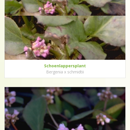
Schoenlappersplant
Bergenia x schmidtii