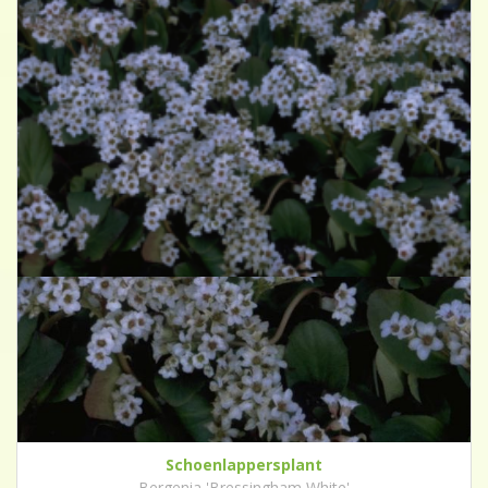
Schoenlappersplant
Bergenia 'Bressingham White'