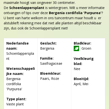
maximale hoogt van ongeveer 30 centimeter.
De
Schoenlappersplant
is wintergroen. Wilt u meer informatie
ontvangen of tips over deze
Bergenia cordifolia 'Purpurea'
?
U bent van harte welkom in ons tuincentrum maar houdt u er
alstublieft rekening mee dat niet alle planten altijd beschikbaar
zijn, dus ook de Schoenlappersplant niet!
Nederlandse
Geslacht:
Bladkleur:
naam:
Bergenia
Groen
Schoenlapperspla
Familie:
nt
Veelkleurig
Saxifragaceae
blad:
Wetenschappeli
Nee
Bloemkleur:
jke naam:
Paars, Roze
Bergenia
Bloeitijd:
cordifolia
April, Mei
'Purpurea'
Type plant:
Vaste plant