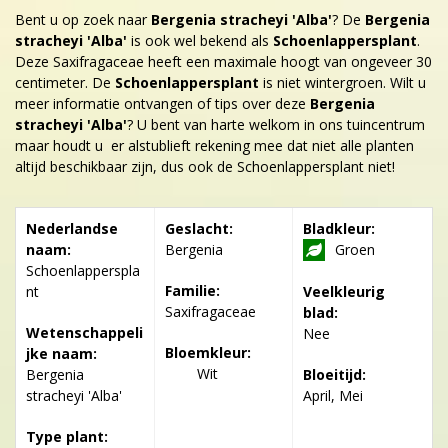
Bent u op zoek naar
Bergenia stracheyi 'Alba'
? De
Bergenia
stracheyi 'Alba'
is ook wel bekend als
Schoenlappersplant
.
Deze Saxifragaceae heeft een maximale hoogt van ongeveer 30
centimeter. De
Schoenlappersplant
is niet wintergroen. Wilt u
meer informatie ontvangen of tips over deze
Bergenia
stracheyi 'Alba'
? U bent van harte welkom in ons tuincentrum
maar houdt u er alstublieft rekening mee dat niet alle planten
altijd beschikbaar zijn, dus ook de Schoenlappersplant niet!
Nederlandse
Geslacht:
Bladkleur:
naam:
Bergenia
Groen
Schoenlapperspla
Familie:
nt
Veelkleurig
Saxifragaceae
blad:
Wetenschappeli
Nee
Bloemkleur:
jke naam:
Wit
Bergenia
Bloeitijd:
stracheyi 'Alba'
April, Mei
Type plant: