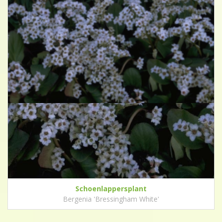
Schoenlappersplant
Bergenia 'Bressingham White'