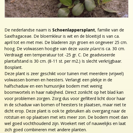
De nederlandse naam is
Schoenlappersplant
, familie van de
Saxifragaceae. De bloemkleur is wit en de bloeitijd is van ca.
april tot en met mei. De bladeren zijn groen en ongeveer 25 cm.
hoog. De volwassen hoogte van deze
vaste plant
is ca. 30 cm.
Verdraagt een temperatuur tot -25 gr. C. De geadviseerde
plantafstand is 30 cm. (8-11 st. per m2.) Is slecht verkrijgbaar.
Bosplant.
Deze plant is zeer geschikt voor tuinen met meerdere (vrijwel)
volwassen bomen en heesters. Verlangt een plekje in de
halfschaduw en een humusrijke bodem met weinig
boomwortels in haar nabijheid. Direct zonlicht op het blad kan
voor problemen zorgen. Zorg dus voor gefilterd licht door haar
in de schaduw van bomen of heesters te plaatsen, maar niet te
dicht erop. Deze plant is ook te gebruiken als overgang naar de
rotstuin en op plaatsen met iets meer zon. De bodem moet dan
wel goed vochthoudend zijn. Woekert niet of nauwelijks en laat
zich goed combineren met andere planten.