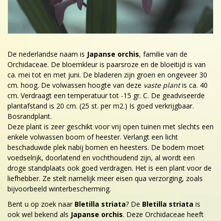
De nederlandse naam is
Japanse orchis
, familie van de
Orchidaceae. De bloemkleur is paarsroze en de bloeitijd is van
ca. mei tot en met juni. De bladeren zijn groen en ongeveer 30
cm. hoog. De volwassen hoogte van deze
vaste plant
is ca. 40
cm. Verdraagt een temperatuur tot -15 gr. C. De geadviseerde
plantafstand is 20 cm. (25 st. per m2.) Is goed verkrijgbaar.
Bosrandplant.
Deze plant is zeer geschikt voor vrij open tuinen met slechts een
enkele volwassen boom of heester. Verlangt een licht
beschaduwde plek nabij bomen en heesters. De bodem moet
voedselrijk, doorlatend en vochthoudend zijn, al wordt een
droge standplaats ook goed verdragen. Het is een plant voor de
liefhebber. Ze stelt namelijk meer eisen qua verzorging, zoals
bijvoorbeeld winterbescherming.
Bent u op zoek naar
Bletilla striata
? De
Bletilla striata
is
ook wel bekend als
Japanse orchis
. Deze Orchidaceae heeft