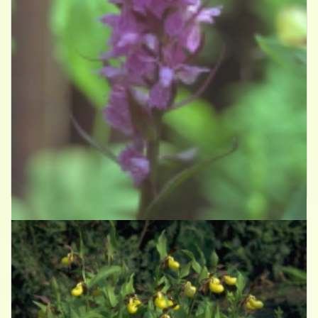
Rietorchis
Dactylorhiza majalis subsp. praetermissa