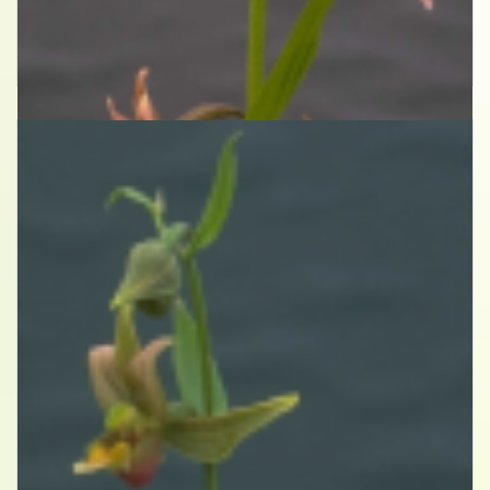
Wespenorchis
Epipactis 'Sabine'