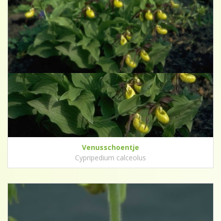
Venusschoentje
Cypripedium calceolus