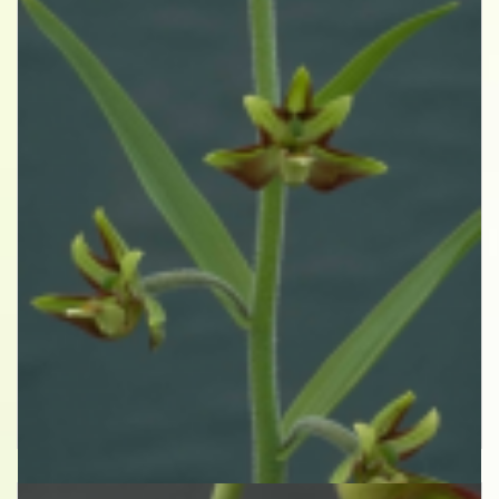
Wespenorchis
Epipactis veratrifolia