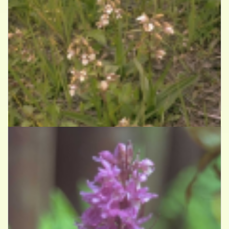
Moeraswespenorchis
Epipactis palustris