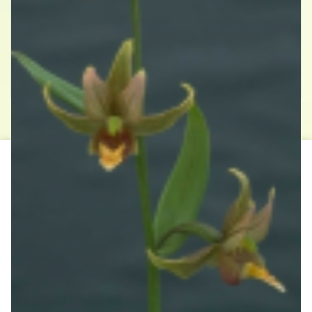
Wespenorchis
Epipactis gigantea
Contact
Hollander Hoveniers
Schorweg 99b
1764 MD Breezand
0622776741
© Hollander Hoveniers