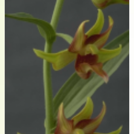
Wespenorchis
Epipactis 'Lowland Legacy'