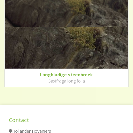
Langbladige steenbreek
Saxifraga longifolia
Contact
Hollander Hoveniers