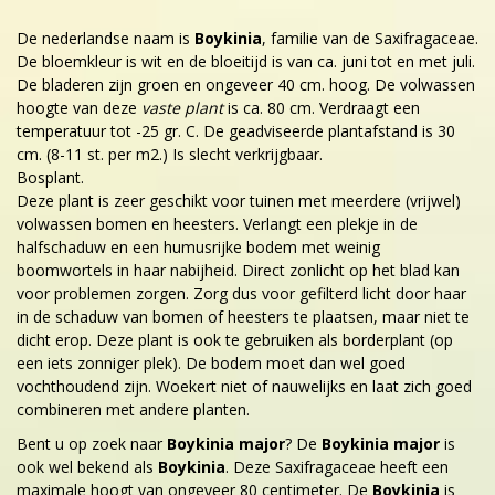
De nederlandse naam is
Boykinia
, familie van de Saxifragaceae.
De bloemkleur is wit en de bloeitijd is van ca. juni tot en met juli.
De bladeren zijn groen en ongeveer 40 cm. hoog. De volwassen
hoogte van deze
vaste plant
is ca. 80 cm. Verdraagt een
temperatuur tot -25 gr. C. De geadviseerde plantafstand is 30
cm. (8-11 st. per m2.) Is slecht verkrijgbaar.
Bosplant.
Deze plant is zeer geschikt voor tuinen met meerdere (vrijwel)
volwassen bomen en heesters. Verlangt een plekje in de
halfschaduw en een humusrijke bodem met weinig
boomwortels in haar nabijheid. Direct zonlicht op het blad kan
voor problemen zorgen. Zorg dus voor gefilterd licht door haar
in de schaduw van bomen of heesters te plaatsen, maar niet te
dicht erop. Deze plant is ook te gebruiken als borderplant (op
een iets zonniger plek). De bodem moet dan wel goed
vochthoudend zijn. Woekert niet of nauwelijks en laat zich goed
combineren met andere planten.
Bent u op zoek naar
Boykinia major
? De
Boykinia major
is
ook wel bekend als
Boykinia
. Deze Saxifragaceae heeft een
maximale hoogt van ongeveer 80 centimeter. De
Boykinia
is