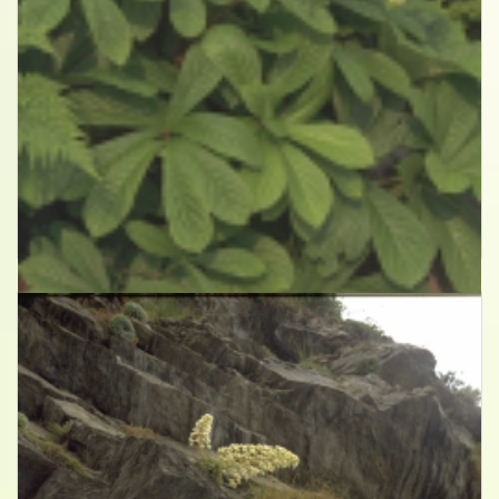
Kastanjebladige astilbe
Rodgersia aesculifolia