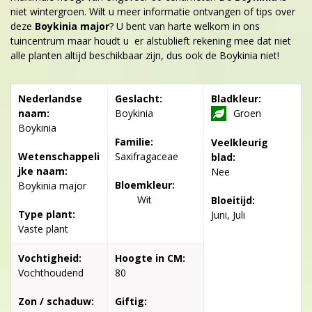
niet wintergroen. Wilt u meer informatie ontvangen of tips over
deze
Boykinia major
? U bent van harte welkom in ons
tuincentrum maar houdt u er alstublieft rekening mee dat niet
alle planten altijd beschikbaar zijn, dus ook de Boykinia niet!
Nederlandse
Geslacht:
Bladkleur:
naam:
Boykinia
Groen
Boykinia
Familie:
Veelkleurig
Wetenschappeli
Saxifragaceae
blad:
jke naam:
Nee
Bloemkleur:
Boykinia major
Wit
Bloeitijd:
Type plant:
Juni, Juli
Vaste plant
Vochtigheid:
Hoogte in CM:
Vochthoudend
80
Zon / schaduw:
Giftig: