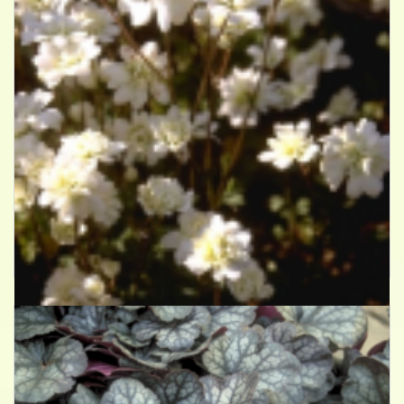
Haarlems klokkenspel
Saxifraga granulata 'Plena'