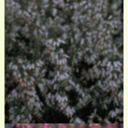
Alpenheide
Erica carnea 'Springwood White'