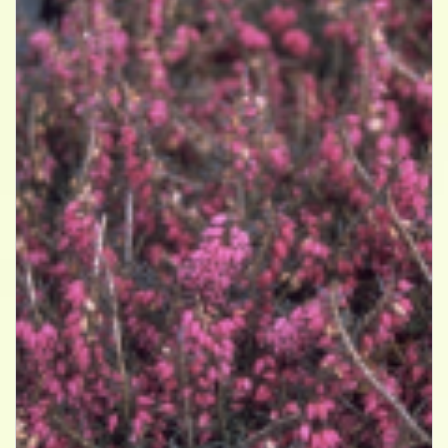
Alpenheide
Erica carnea 'Rubinteppich'