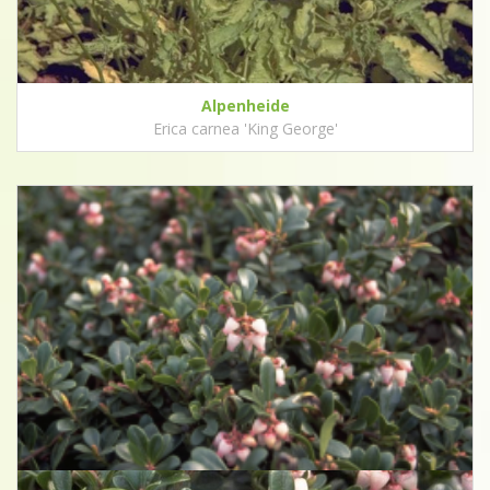
Alpenheide
Erica carnea 'King George'