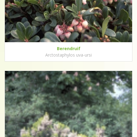
Berendruif
Arctostaphylos uva-ursi