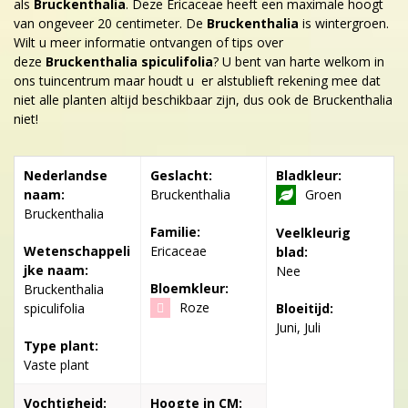
als
Bruckenthalia
. Deze Ericaceae heeft een maximale hoogt
van ongeveer 20 centimeter. De
Bruckenthalia
is wintergroen.
Wilt u meer informatie ontvangen of tips over
deze
Bruckenthalia spiculifolia
? U bent van harte welkom in
ons tuincentrum maar houdt u er alstublieft rekening mee dat
niet alle planten altijd beschikbaar zijn, dus ook de Bruckenthalia
niet!
Nederlandse
Geslacht:
Bladkleur:
naam:
Bruckenthalia
Groen
Bruckenthalia
Familie:
Veelkleurig
Wetenschappeli
Ericaceae
blad:
jke naam:
Nee
Bloemkleur:
Bruckenthalia
Roze
spiculifolia
Bloeitijd:
Juni, Juli
Type plant:
Vaste plant
Vochtigheid:
Hoogte in CM: