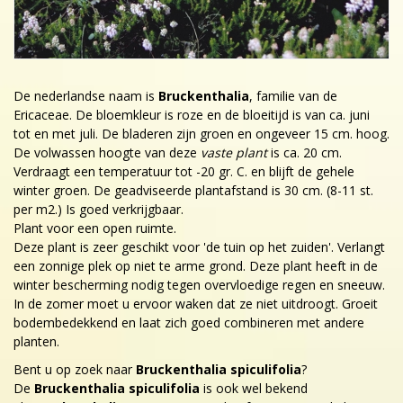
De nederlandse naam is
Bruckenthalia
, familie van de
Ericaceae. De bloemkleur is roze en de bloeitijd is van ca. juni
tot en met juli. De bladeren zijn groen en ongeveer 15 cm. hoog.
De volwassen hoogte van deze
vaste plant
is ca. 20 cm.
Verdraagt een temperatuur tot -20 gr. C. en blijft de gehele
winter groen. De geadviseerde plantafstand is 30 cm. (8-11 st.
per m2.) Is goed verkrijgbaar.
Plant voor een open ruimte.
Deze plant is zeer geschikt voor 'de tuin op het zuiden'. Verlangt
een zonnige plek op niet te arme grond. Deze plant heeft in de
winter bescherming nodig tegen overvloedige regen en sneeuw.
In de zomer moet u ervoor waken dat ze niet uitdroogt. Groeit
bodembedekkend en laat zich goed combineren met andere
planten.
Bent u op zoek naar
Bruckenthalia spiculifolia
?
De
Bruckenthalia spiculifolia
is ook wel bekend