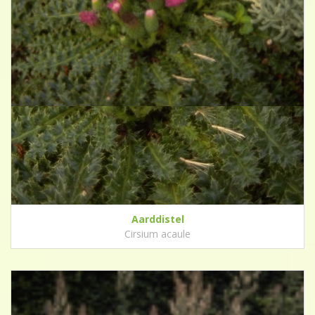
Aarddistel
Cirsium acaule