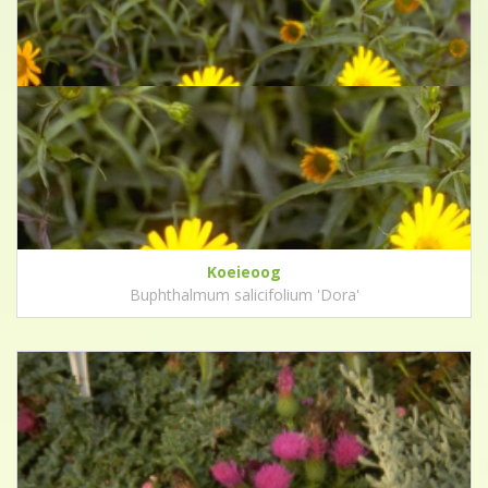
Koeieoog
Buphthalmum salicifolium 'Dora'