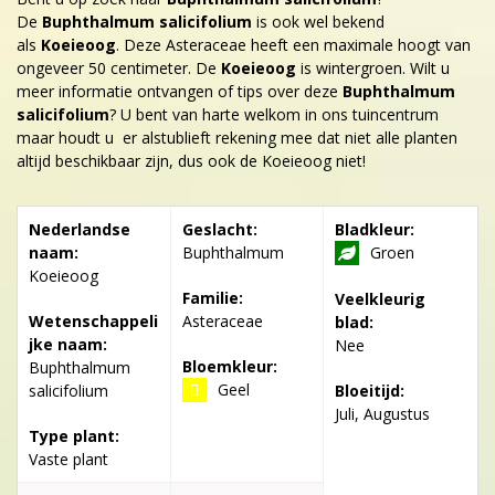
De
Buphthalmum salicifolium
is ook wel bekend
als
Koeieoog
. Deze Asteraceae heeft een maximale hoogt van
ongeveer 50 centimeter. De
Koeieoog
is wintergroen. Wilt u
meer informatie ontvangen of tips over deze
Buphthalmum
salicifolium
? U bent van harte welkom in ons tuincentrum
maar houdt u er alstublieft rekening mee dat niet alle planten
altijd beschikbaar zijn, dus ook de Koeieoog niet!
Nederlandse
Geslacht:
Bladkleur:
naam:
Buphthalmum
Groen
Koeieoog
Familie:
Veelkleurig
Wetenschappeli
Asteraceae
blad:
jke naam:
Nee
Bloemkleur:
Buphthalmum
Geel
salicifolium
Bloeitijd:
Juli, Augustus
Type plant:
Vaste plant