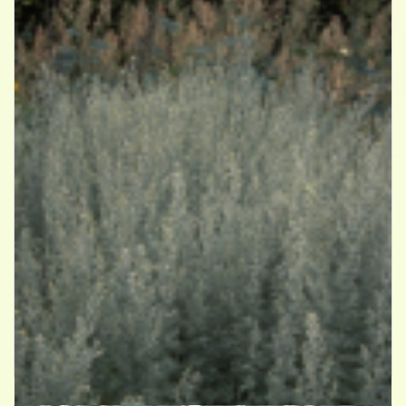
Absintalsem
Artemisia absinthium