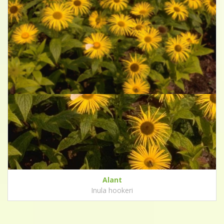
Alant
Inula hookeri