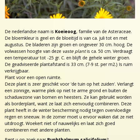
De nederlandse naam is
Koeieoog
, familie van de Asteraceae.
De bloemkleur is geel en de bloeitijd is van ca. juli tot en met
augustus. De bladeren zijn groen en ongeveer 30 cm. hoog. De
volwassen hoogte van deze
vaste plant
is ca. 50 cm. Verdraagt
een temperatuur tot -25 gr. C. en blijft de gehele winter groen.
De geadviseerde plantafstand is 33 cm. (7-9 st. per m2.) Is ruim
verkrijgbaar.
Plant voor een open ruimte.
Deze plant is zeer geschikt voor 'de tuin op het zuiden'. Verlangt
een zonnige, warme plek op niet te arme grond en buiten de
schaduwzone van bomen en heesters. Ze kan gebruikt worden
als borderplant, want ze laat zich eenvoudig combineren. Deze
plant heeft in de winter bescherming nodig tegen overvloedige
regen en sneeuw. In de zomer moet u ervoor waken dat ze niet
uitdroogt. Woekert niet of nauwelijks en laat zich goed
combineren met andere planten.
Bent u op zoek naar
Buphthalmum salicifolium
?