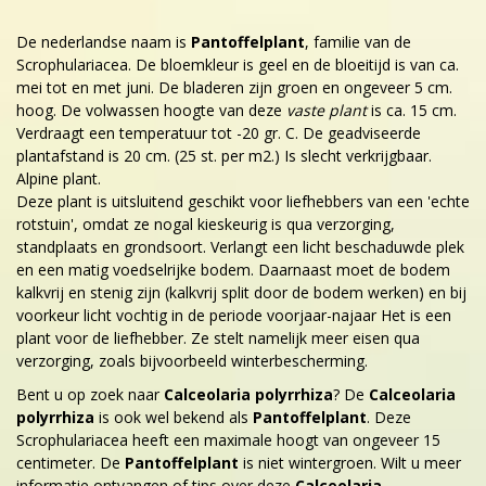
De nederlandse naam is
Pantoffelplant
, familie van de
Scrophulariacea. De bloemkleur is geel en de bloeitijd is van ca.
mei tot en met juni. De bladeren zijn groen en ongeveer 5 cm.
hoog. De volwassen hoogte van deze
vaste plant
is ca. 15 cm.
Verdraagt een temperatuur tot -20 gr. C. De geadviseerde
plantafstand is 20 cm. (25 st. per m2.) Is slecht verkrijgbaar.
Alpine plant.
Deze plant is uitsluitend geschikt voor liefhebbers van een 'echte
rotstuin', omdat ze nogal kieskeurig is qua verzorging,
standplaats en grondsoort. Verlangt een licht beschaduwde plek
en een matig voedselrijke bodem. Daarnaast moet de bodem
kalkvrij en stenig zijn (kalkvrij split door de bodem werken) en bij
voorkeur licht vochtig in de periode voorjaar-najaar Het is een
plant voor de liefhebber. Ze stelt namelijk meer eisen qua
verzorging, zoals bijvoorbeeld winterbescherming.
Bent u op zoek naar
Calceolaria polyrrhiza
? De
Calceolaria
polyrrhiza
is ook wel bekend als
Pantoffelplant
. Deze
Scrophulariacea heeft een maximale hoogt van ongeveer 15
centimeter. De
Pantoffelplant
is niet wintergroen. Wilt u meer
informatie ontvangen of tips over deze
Calceolaria