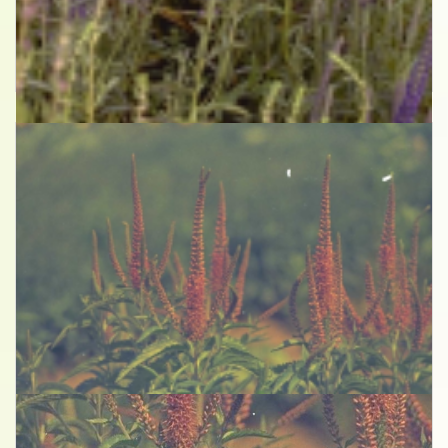
Aar-ereprijs
Veronica spicata 'Romiley Purple'