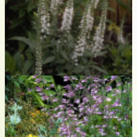
Aar-ereprijs
Veronica spicata 'Icicle'