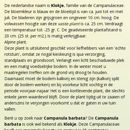
De nederlandse naam is
Klokje
, familie van de Campanulaceae.
De bloemkleur is blauw en de bloeitijd is van ca. juni tot en met
juli. De bladeren zijn grijsgroen en ongeveer 10 cm. hoog. De
volwassen hoogte van deze
vaste plant
is ca. 25 cm. Verdraagt
een temperatuur tot -25 gr. C. De geadviseerde plantafstand is
20 cm. (25 st. per m2.) Is matig verkrijgbaar.
Alpine plant.
Deze plant is uitsluitend geschikt voor liefhebbers van een 'echte
rotstuin', omdat ze nogal kieskeurig is qua verzorging,
standplaats en grondsoort. Verlangt een licht beschaduwde plek
en een matig voedselrijke bodem. In de winter moet u
maatregelen treffen om de grond vrij droog te houden.
Daarnaast moet de bodem kalkvrij en stenig zijn (kalkvrij split
door de bodem werken) en bij voorkeur licht vochtig in de
periode voorjaar-najaar Het is een kortlevende plant, die slechts
enkele jaren waardevol blijft. Door de plant tijdig uit te zaaien of
anderszins te verjongen voorkomt u dat er gaten in uw tuin
vallen.
Bent u op zoek naar
Campanula barbata
? De
Campanula
barbata
is ook wel bekend als
Klokje
. Deze Campanulaceae