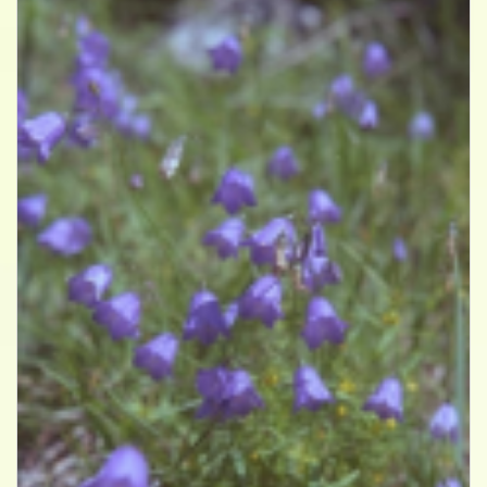
Grasklokje
Campanula rotundifolia