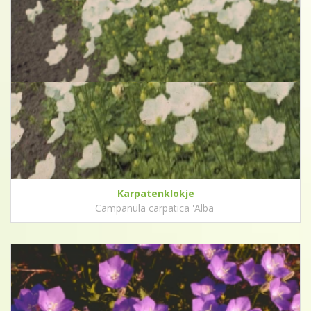
Karpatenklokje
Campanula carpatica 'Alba'