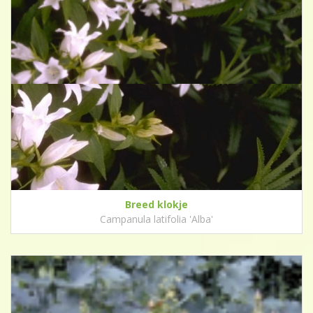
Breed klokje
Campanula latifolia 'Alba'