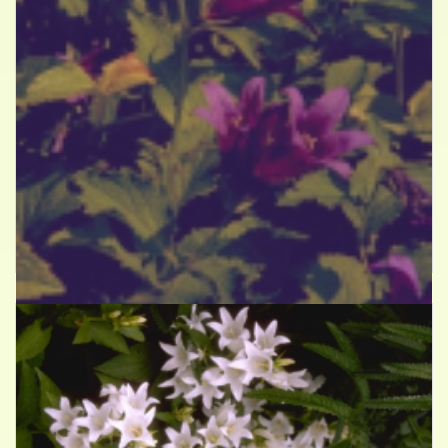
Breed klokje
Campanula latifolia var. macrantha