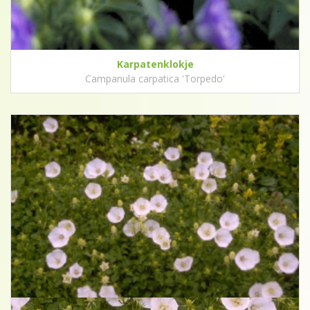
Karpatenklokje
Campanula carpatica 'Torpedo'