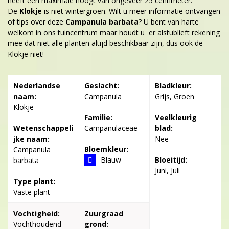
heeft een maximale hoogt van ongeveer 25 centimeter.
De
Klokje
is niet wintergroen. Wilt u meer informatie ontvangen
of tips over deze
Campanula barbata
? U bent van harte
welkom in ons tuincentrum maar houdt u er alstublieft rekening
mee dat niet alle planten altijd beschikbaar zijn, dus ook de
Klokje niet!
Nederlandse
Geslacht:
Bladkleur:
naam:
Campanula
Grijs, Groen
Klokje
Familie:
Veelkleurig
Wetenschappeli
Campanulaceae
blad:
jke naam:
Nee
Bloemkleur:
Campanula
Blauw
Bloeitijd:
barbata
Juni, Juli
Type plant:
Vaste plant
Vochtigheid:
Zuurgraad
Vochthoudend-
grond: