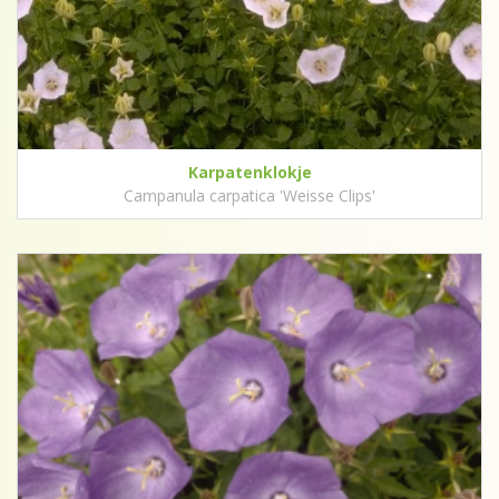
Karpatenklokje
Campanula carpatica 'Weisse Clips'