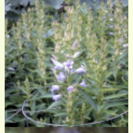
Breedbladig klokje
Campanula latifolia 'Gloaming'