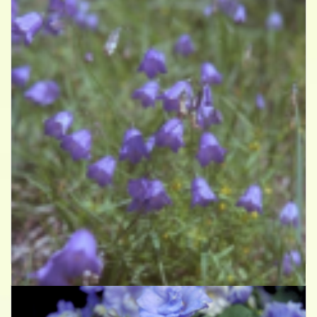
Grasklokje
Campanula rotundifolia