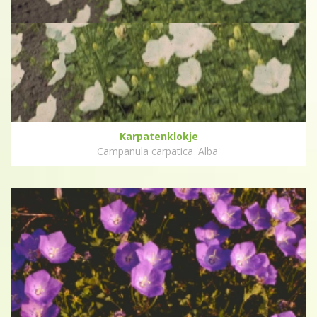
Karpatenklokje
Campanula carpatica 'Alba'