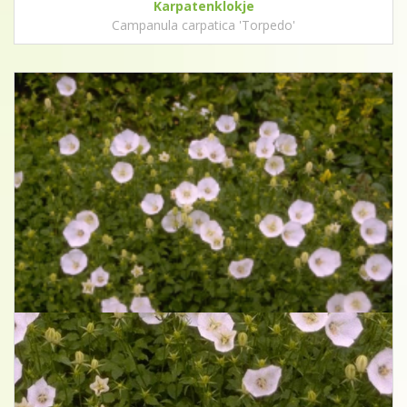
Karpatenklokje
Campanula carpatica 'Torpedo'