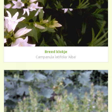
Breed klokje
Campanula latifolia 'Alba'