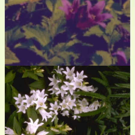
Breed klokje
Campanula latifolia var. macrantha