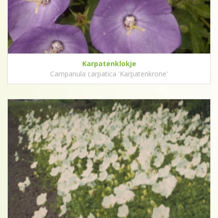
Karpatenklokje
Campanula carpatica 'Karpatenkrone'