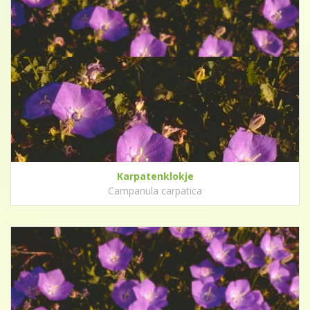
Karpatenklokje
Campanula carpatica