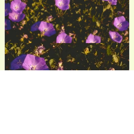
Karpatenklokje
Campanula carpatica