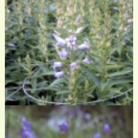
Breedbladig klokje
Campanula latifolia 'Gloaming'