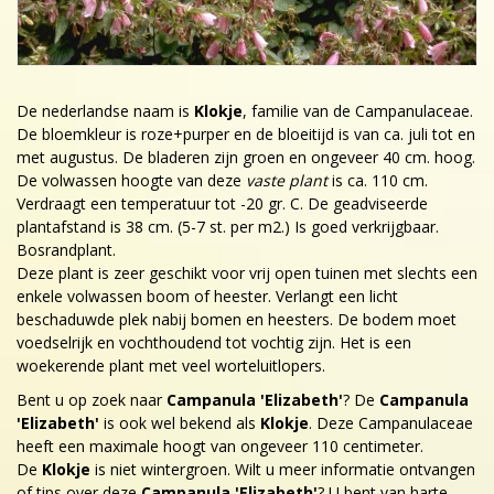
De nederlandse naam is
Klokje
, familie van de Campanulaceae.
De bloemkleur is roze+purper en de bloeitijd is van ca. juli tot en
met augustus. De bladeren zijn groen en ongeveer 40 cm. hoog.
De volwassen hoogte van deze
vaste plant
is ca. 110 cm.
Verdraagt een temperatuur tot -20 gr. C. De geadviseerde
plantafstand is 38 cm. (5-7 st. per m2.) Is goed verkrijgbaar.
Bosrandplant.
Deze plant is zeer geschikt voor vrij open tuinen met slechts een
enkele volwassen boom of heester. Verlangt een licht
beschaduwde plek nabij bomen en heesters. De bodem moet
voedselrijk en vochthoudend tot vochtig zijn. Het is een
woekerende plant met veel worteluitlopers.
Bent u op zoek naar
Campanula 'Elizabeth'
? De
Campanula
'Elizabeth'
is ook wel bekend als
Klokje
. Deze Campanulaceae
heeft een maximale hoogt van ongeveer 110 centimeter.
De
Klokje
is niet wintergroen. Wilt u meer informatie ontvangen
of tips over deze
Campanula 'Elizabeth'
? U bent van harte