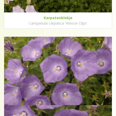
Karpatenklokje
Campanula carpatica 'Weisse Clips'