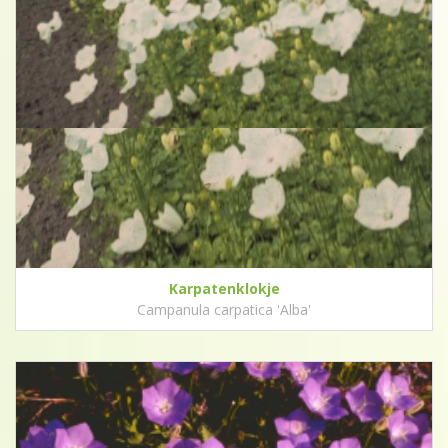
Karpatenklokje
Campanula carpatica 'Alba'