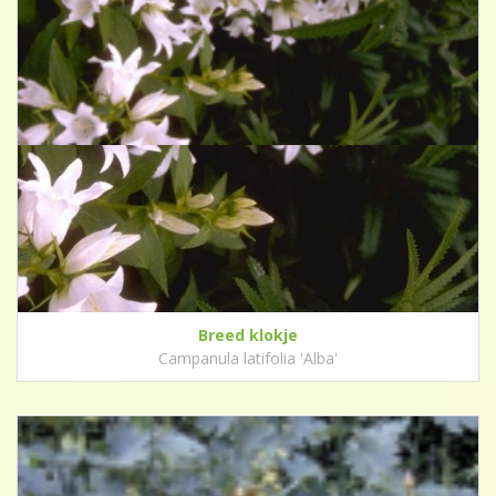
Breed klokje
Campanula latifolia 'Alba'