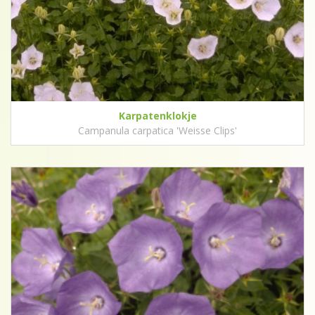
Karpatenklokje
Campanula carpatica 'Weisse Clips'