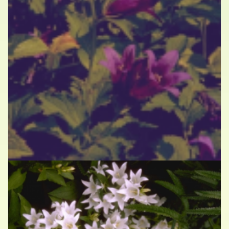
Breed klokje
Campanula latifolia var. macrantha