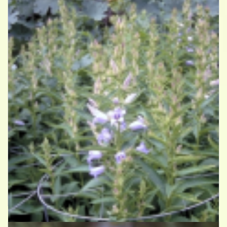
Breedbladig klokje
Campanula latifolia 'Gloaming'