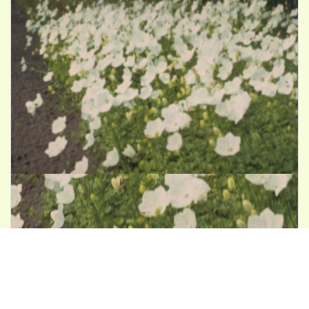
Karpatenklokje
Campanula carpatica 'Alba'