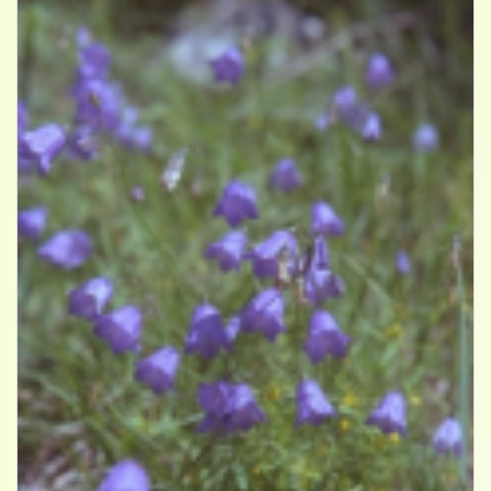
Grasklokje
Campanula rotundifolia