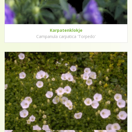
Karpatenklokje
Campanula carpatica 'Torpedo'