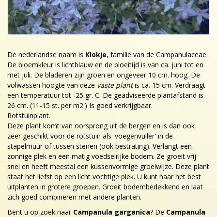
De nederlandse naam is
Klokje
, familie van de Campanulaceae.
De bloemkleur is lichtblauw en de bloeitijd is van ca. juni tot en
met juli. De bladeren zijn groen en ongeveer 10 cm. hoog. De
volwassen hoogte van deze
vaste plant
is ca. 15 cm. Verdraagt
een temperatuur tot -25 gr. C. De geadviseerde plantafstand is
26 cm. (11-15 st. per m2.) Is goed verkrijgbaar.
Rotstuinplant.
Deze plant komt van oorsprong uit de bergen en is dan ook
zeer geschikt voor de rotstuin als 'voegenvuller' in de
stapelmuur of tussen stenen (ook bestrating). Verlangt een
zonnige plek en een matig voedselrijke bodem. Ze groeit vrij
snel en heeft meestal een kussenvormige groeiwijze. Deze plant
staat het liefst op een licht vochtige plek. U kunt haar het best
uitplanten in grotere groepen. Groeit bodembedekkend en laat
zich goed combineren met andere planten.
Bent u op zoek naar
Campanula garganica
? De
Campanula