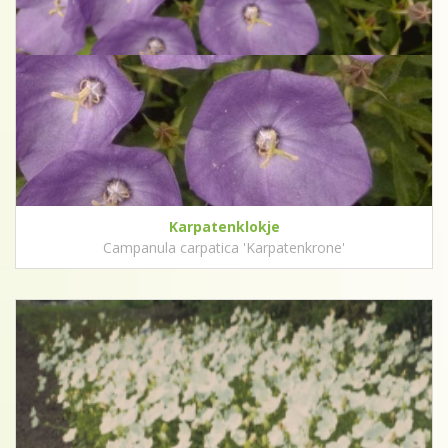
Karpatenklokje
Campanula carpatica 'Karpatenkrone'