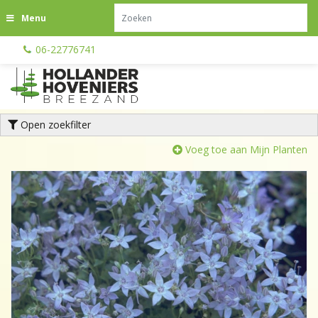
G
Menu
a
n
06-22776741
a
a
r
c
o
Open zoekfilter
n
t
Voeg toe aan Mijn Planten
e
n
t