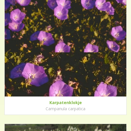
Karpatenklokje
Campanula carpatica