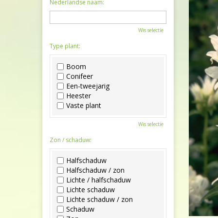
Nederlandse naam:
Wis selectie
Type plant:
Boom
Conifeer
Een-tweejarig
Heester
Vaste plant
Wis selectie
Zon / schaduw:
Halfschaduw
Halfschaduw / zon
Lichte / halfschaduw
Lichte schaduw
Lichte schaduw / zon
Schaduw