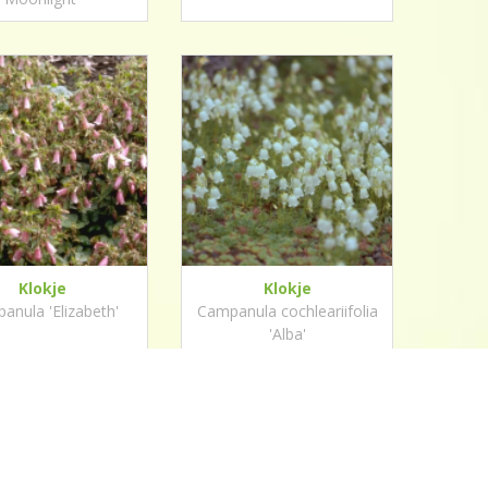
Klokje
Klokje
anula 'Elizabeth'
Campanula cochleariifolia
'Alba'