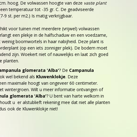
 cm. hoog. De volwassen hoogte van deze
vaste plant
t een temperatuur tot -35 gr. C. De geadviseerde
7-9 st. per m2.) Is matig verkrijgbaar.
chikt voor tuinen met meerdere (vrijwel) volwassen
rlangt een plekje in de halfschaduw en een voedzame,
weinig boomwortels in haar nabijheid. Deze plant is
orderplant (op een iets zonniger plek). De bodem moet
end zijn. Woekert niet of nauwelijks en laat zich goed
 planten.
ampanula glomerata 'Alba'
? De
Campanula
ok wel bekend als
Kluwenklokje
. Deze
een maximale hoogt van ongeveer 60 centimeter.
iet wintergroen. Wilt u meer informatie ontvangen of
ula glomerata 'Alba'
? U bent van harte welkom in
oudt u er alstublieft rekening mee dat niet alle planten
, dus ook de Kluwenklokje niet!