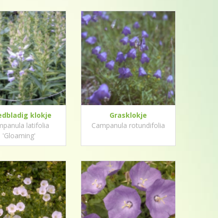
edbladig klokje
Grasklokje
panula latifolia
Campanula rotundifolia
'Gloaming'