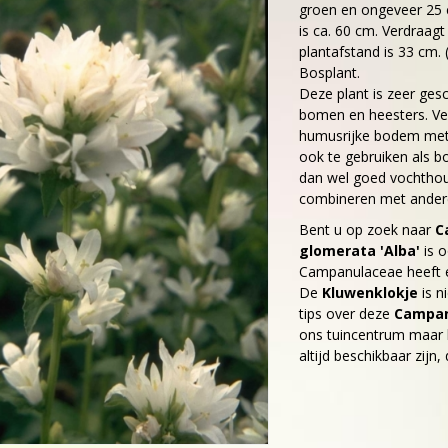
groen en ongeveer 25
is ca. 60 cm. Verdraag
plantafstand is 33 cm. (
Bosplant.
Deze plant is zeer ges
bomen en heesters. Ve
humusrijke bodem met 
ook te gebruiken als b
dan wel goed vochthoud
combineren met andere
Bent u op zoek naar
C
glomerata 'Alba'
is o
Campanulaceae heeft 
De
Kluwenklokje
is n
tips over deze
Campan
ons tuincentrum maar h
altijd beschikbaar zijn