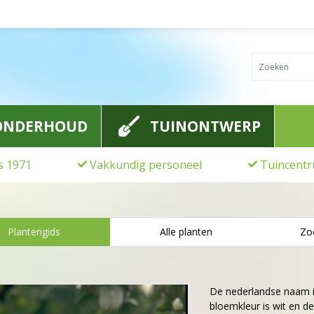
ONDERHOUD
TUINONTWERP
ds 1971
Vakkundig personeel
Tuincentr
Plantengids
Alle planten
Zo
De nederlandse naam 
bloemkleur is wit en de 