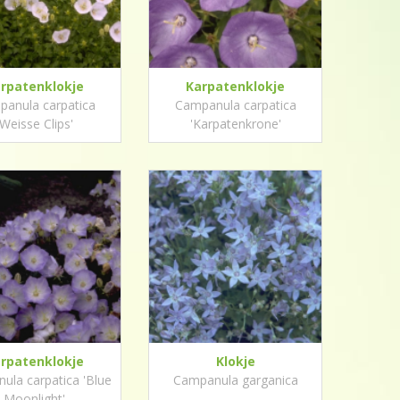
rpatenklokje
Karpatenklokje
anula carpatica
Campanula carpatica
'Weisse Clips'
'Karpatenkrone'
rpatenklokje
Klokje
ula carpatica 'Blue
Campanula garganica
Moonlight'