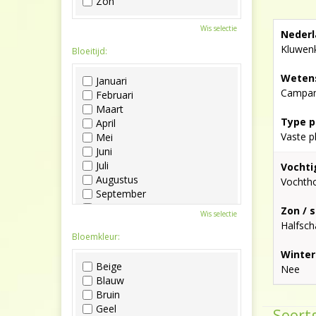
Zon
Wis selectie
Nederl
Kluwenk
Bloeitijd:
Wetens
Januari
Campanu
Februari
Maart
Type p
April
Vaste p
Mei
Juni
Juli
Vochti
Augustus
Vochth
September
Oktober
Zon / 
Wis selectie
November
Halfsc
December
Bloemkleur:
Winter
Beige
Nee
Blauw
Bruin
Geel
Soortg