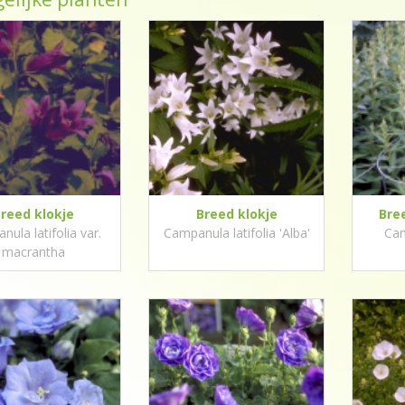
reed klokje
Breed klokje
Bre
ula latifolia var.
Campanula latifolia 'Alba'
Cam
macrantha