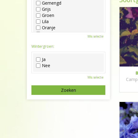
Gemengd
Grijs
Groen
Lila
Oranje
Paars
Wis selectie
Rood
Roze
Wintergroen:
Wit
Zwart
Ja
Nee
B
Wis selectie
Campan