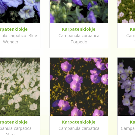
rpatenklokje
Karpatenklokje
Ka
la carpatica 'Blue
Campanula carpatica
Camp
Wonder'
'Torpedo'
rpatenklokje
Karpatenklokje
Ka
anula carpatica
Campanula carpatica
Campan
'Alba'