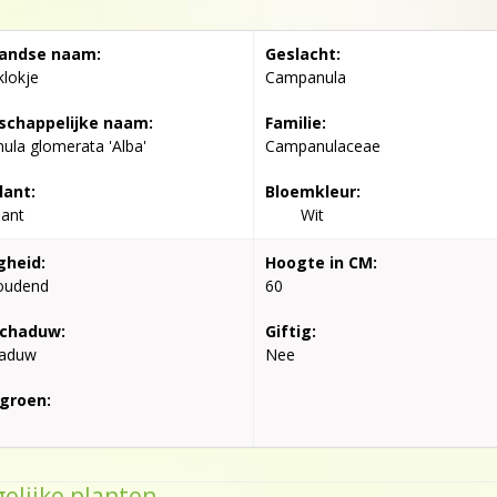
andse naam:
Geslacht:
lokje
Campanula
chappelijke naam:
Familie:
la glomerata 'Alba'
Campanulaceae
lant:
Bloemkleur:
lant
Wit
gheid:
Hoogte in CM:
oudend
60
schaduw:
Giftig:
haduw
Nee
groen:
elijke planten