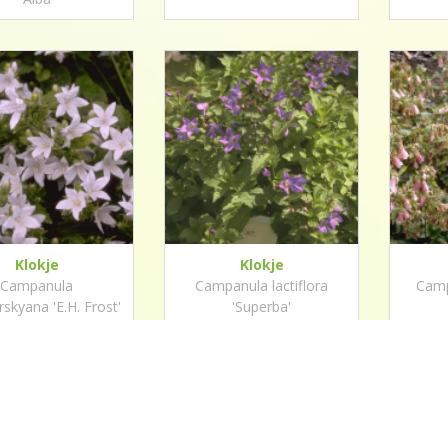
Klokje
Klokje
Campanula
Campanula lactiflora
Camp
skyana 'E.H. Frost'
'Superba'