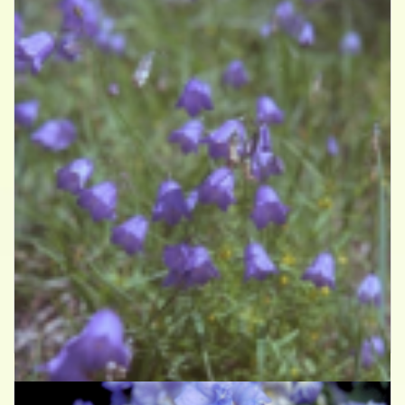
Grasklokje
Campanula rotundifolia