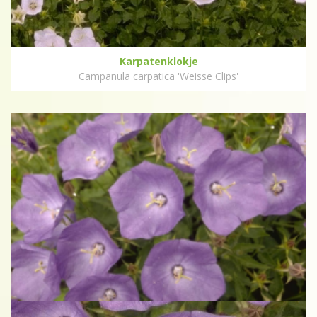
Karpatenklokje
Campanula carpatica 'Weisse Clips'