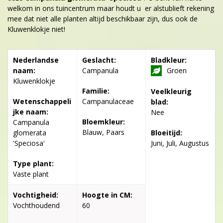
welkom in ons tuincentrum maar houdt u er alstublieft rekening
mee dat niet alle planten altijd beschikbaar zijn, dus ook de
Kluwenklokje niet!
Nederlandse
Geslacht:
Bladkleur:
naam:
Campanula
Groen
Kluwenklokje
Familie:
Veelkleurig
Wetenschappeli
Campanulaceae
blad:
jke naam:
Nee
Bloemkleur:
Campanula
Blauw, Paars
glomerata
Bloeitijd:
'Speciosa'
Juni, Juli, Augustus
Type plant:
Vaste plant
Vochtigheid:
Hoogte in CM:
Vochthoudend
60