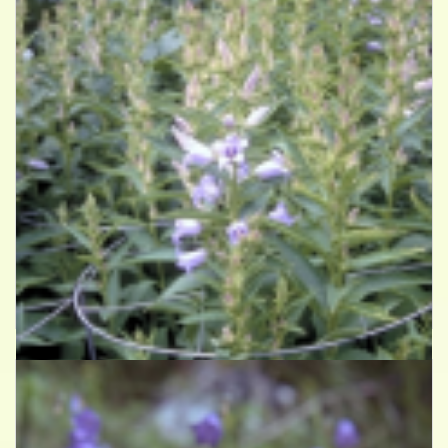
Breedbladig klokje
Campanula latifolia 'Gloaming'