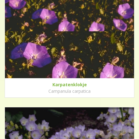
Karpatenklokje
Campanula carpatica