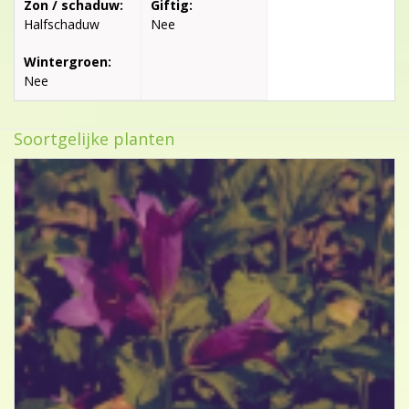
Zon / schaduw:
Giftig:
Halfschaduw
Nee
Wintergroen:
Nee
Soortgelijke planten