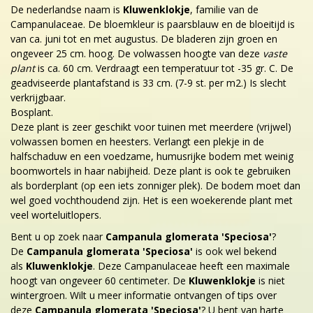
De nederlandse naam is
Kluwenklokje
, familie van de
Campanulaceae. De bloemkleur is paarsblauw en de bloeitijd is
van ca. juni tot en met augustus. De bladeren zijn groen en
ongeveer 25 cm. hoog. De volwassen hoogte van deze
vaste
plant
is ca. 60 cm. Verdraagt een temperatuur tot -35 gr. C. De
geadviseerde plantafstand is 33 cm. (7-9 st. per m2.) Is slecht
verkrijgbaar.
Bosplant.
Deze plant is zeer geschikt voor tuinen met meerdere (vrijwel)
volwassen bomen en heesters. Verlangt een plekje in de
halfschaduw en een voedzame, humusrijke bodem met weinig
boomwortels in haar nabijheid. Deze plant is ook te gebruiken
als borderplant (op een iets zonniger plek). De bodem moet dan
wel goed vochthoudend zijn. Het is een woekerende plant met
veel worteluitlopers.
Bent u op zoek naar
Campanula glomerata 'Speciosa'
?
De
Campanula glomerata 'Speciosa'
is ook wel bekend
als
Kluwenklokje
. Deze Campanulaceae heeft een maximale
hoogt van ongeveer 60 centimeter. De
Kluwenklokje
is niet
wintergroen. Wilt u meer informatie ontvangen of tips over
deze
Campanula glomerata 'Speciosa'
? U bent van harte