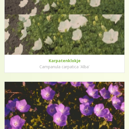
Karpatenklokje
Campanula carpatica 'Alba'