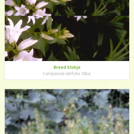
Breed klokje
Campanula latifolia 'Alba'