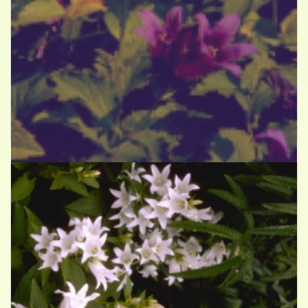
Breed klokje
Campanula latifolia var. macrantha