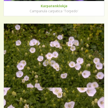
Karpatenklokje
Campanula carpatica 'Torpedo'