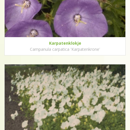
Karpatenklokje
Campanula carpatica 'Karpatenkrone'