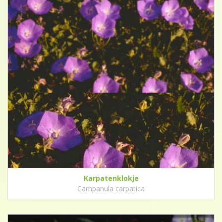
Karpatenklokje
Campanula carpatica