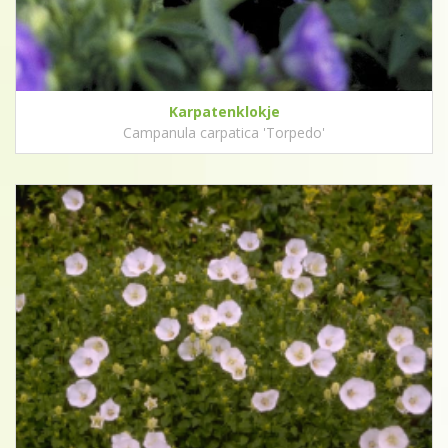
Karpatenklokje
Campanula carpatica 'Torpedo'