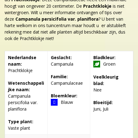
hoogt van ongeveer 20 centimeter. De
Prachtklokje
is niet
wintergroen. Wilt u meer informatie ontvangen of tips over
deze
Campanula persicifolia var. planiflora
? U bent van
harte welkom in ons tuincentrum maar houdt u er alstublieft
rekening mee dat niet alle planten altijd beschikbaar zijn, dus
ook de Prachtklokje niet!
Nederlandse
Geslacht:
Bladkleur:
naam:
Campanula
Groen
Prachtklokje
Familie:
Veelkleurig
Wetenschappeli
Campanulaceae
blad:
jke naam:
Nee
Bloemkleur:
Campanula
Blauw
persicifolia var.
Bloeitijd:
planiflora
Juni, Juli
Type plant:
Vaste plant