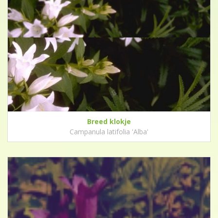
Breed klokje
Campanula latifolia 'Alba'