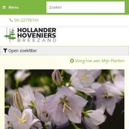
G
Menu
a
n
06-22776741
a
a
r
c
o
Open zoekfilter
n
t
Voeg toe aan Mijn Planten
e
n
t