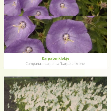
Karpatenklokje
Campanula carpatica 'Karpatenkrone'