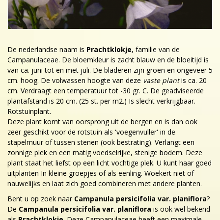
De nederlandse naam is
Prachtklokje
, familie van de
Campanulaceae. De bloemkleur is zacht blauw en de bloeitijd is
van ca. juni tot en met juli. De bladeren zijn groen en ongeveer 5
cm. hoog. De volwassen hoogte van deze
vaste plant
is ca. 20
cm. Verdraagt een temperatuur tot -30 gr. C. De geadviseerde
plantafstand is 20 cm. (25 st. per m2.) Is slecht verkrijgbaar.
Rotstuinplant.
Deze plant komt van oorsprong uit de bergen en is dan ook
zeer geschikt voor de rotstuin als 'voegenvuller' in de
stapelmuur of tussen stenen (ook bestrating). Verlangt een
zonnige plek en een matig voedselrijke, stenige bodem. Deze
plant staat het liefst op een licht vochtige plek. U kunt haar goed
uitplanten In kleine groepjes of als eenling. Woekert niet of
nauwelijks en laat zich goed combineren met andere planten.
Bent u op zoek naar
Campanula persicifolia var. planiflora
?
De
Campanula persicifolia var. planiflora
is ook wel bekend
als
Prachtklokje
. Deze Campanulaceae heeft een maximale