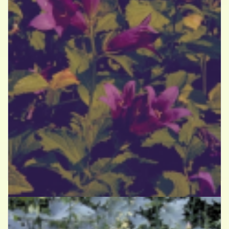
Breed klokje
Campanula latifolia var. macrantha