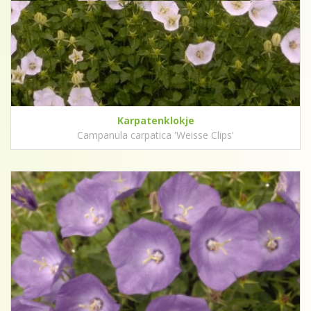
Karpatenklokje
Campanula carpatica 'Weisse Clips'