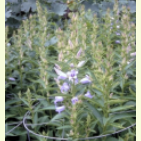
Breedbladig klokje
Campanula latifolia 'Gloaming'