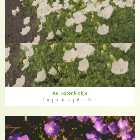
Karpatenklokje
Campanula carpatica 'Alba'