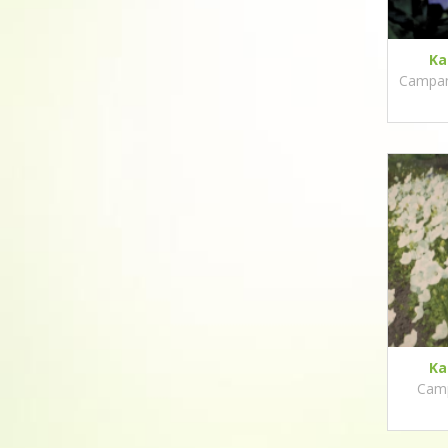
Ka
Campanu
Ka
Camp