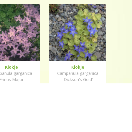
Klokje
Klokje
anula garganica
Campanula garganica
'Erinus Major'
'Dickson's Gold'