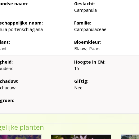
andse naam:
Geslacht:
Campanula
chappelijke naam:
Familie:
ula portenschlagiana
Campanulaceae
lant:
Bloemkleur:
lant
Blauw, Paars
gheid:
Hoogte in CM:
oudend
15
schaduw:
Giftig:
schaduw
Nee
groen:
elijke planten