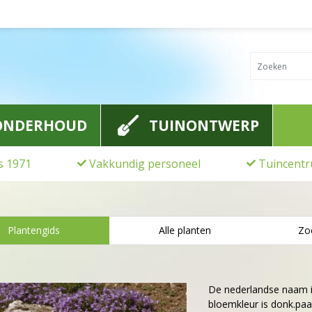
ONDERHOUD
TUINONTWERP
ds 1971
Vakkundig personeel
Tuincentr
Plantengids
Alle planten
Zo
De nederlandse naam 
bloemkleur is donk.paar