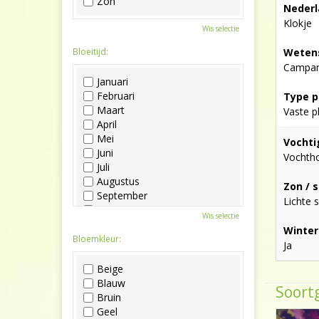
Zon
Nederl
Klokje
Wis selectie
Bloeitijd:
Wetens
Campan
Januari
Februari
Type p
Maart
Vaste p
April
Mei
Vochti
Juni
Vochth
Juli
Augustus
Zon / 
September
Lichte 
Oktober
Wis selectie
November
Winter
December
Bloemkleur:
Ja
Beige
Blauw
Soortg
Bruin
Geel