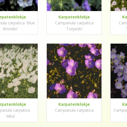
rpatenklokje
Karpatenklokje
Ka
la carpatica 'Blue
Campanula carpatica
Camp
Wonder'
'Torpedo'
rpatenklokje
Karpatenklokje
Ka
anula carpatica
Campanula carpatica
Campan
'Alba'