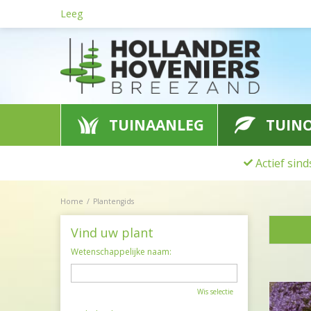
Ga
Leeg
naar
content
TUINAANLEG
TUIN
Actief sin
Home
Plantengids
Vind uw plant
Wetenschappelijke naam:
Wis selectie