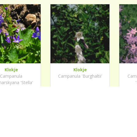
Klokje
Klokje
Campanula
Campanula 'Burghaltii'
Camp
arskyana 'Stella'