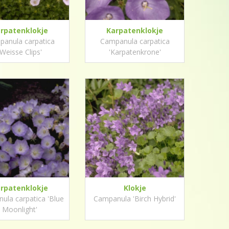
rpatenklokje
Karpatenklokje
anula carpatica
Campanula carpatica
'Weisse Clips'
'Karpatenkrone'
rpatenklokje
Klokje
ula carpatica 'Blue
Campanula 'Birch Hybrid'
Moonlight'