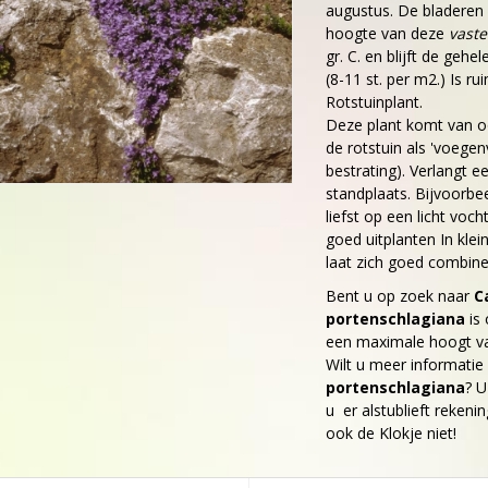
augustus. De bladeren
hoogte van deze
vaste
gr. C. en blijft de geh
(8-11 st. per m2.) Is ru
Rotstuinplant.
Deze plant komt van oo
de rotstuin als 'voegen
bestrating). Verlangt 
standplaats. Bijvoorbe
liefst op een licht voc
goed uitplanten In kle
laat zich goed combin
Bent u op zoek naar
C
portenschlagiana
is 
een maximale hoogt v
Wilt u meer informatie
portenschlagiana
? U
u er alstublieft rekenin
ook de Klokje niet!