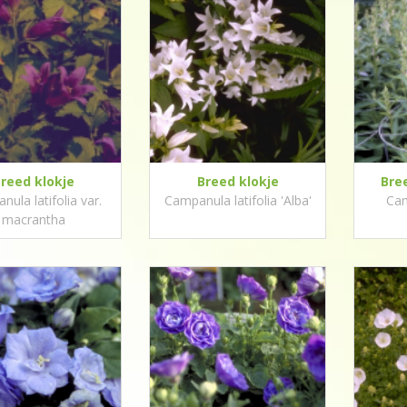
reed klokje
Breed klokje
Bre
ula latifolia var.
Campanula latifolia 'Alba'
Cam
macrantha