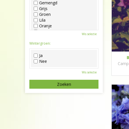
Gemengd
Grijs
Groen
Lila
Oranje
Paars
Wis selectie
Rood
Roze
Wintergroen:
Wit
Zwart
Ja
B
Nee
Campan
Wis selectie