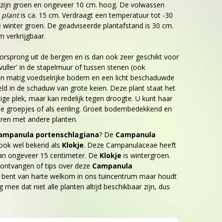
 zijn groen en ongeveer 10 cm. hoog. De volwassen
 plant
is ca. 15 cm. Verdraagt een temperatuur tot -30
ele winter groen. De geadviseerde plantafstand is 30 cm.
im verkrijgbaar.
rsprong uit de bergen en is dan ook zeer geschikt voor
vuller' in de stapelmuur of tussen stenen (ook
een matig voedselrijke bodem en een licht beschaduwde
eld in de schaduw van grote keien. Deze plant staat het
htige plek, maar kan redelijk tegen droogte. U kunt haar
ine groepjes of als eenling. Groeit bodembedekkend en
eren met andere planten.
ampanula portenschlagiana
? De
Campanula
ook wel bekend als
Klokje
. Deze Campanulaceae heeft
an ongeveer 15 centimeter. De
Klokje
is wintergroen.
 ontvangen of tips over deze
Campanula
 bent van harte welkom in ons tuincentrum maar houdt
g mee dat niet alle planten altijd beschikbaar zijn, dus