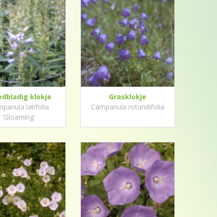
edbladig klokje
Grasklokje
panula latifolia
Campanula rotundifolia
'Gloaming'