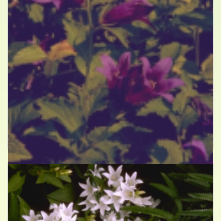
Breed klokje
Campanula latifolia var. macrantha