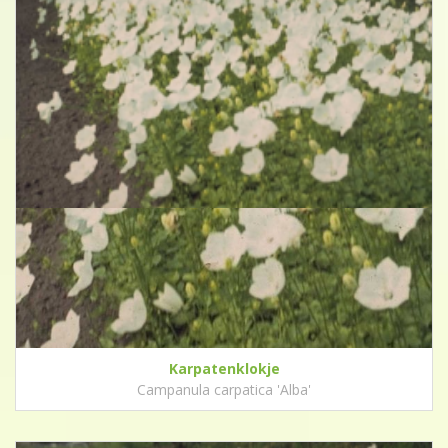
Karpatenklokje
Campanula carpatica 'Alba'