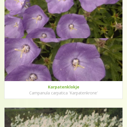
Karpatenklokje
Campanula carpatica 'Karpatenkrone'