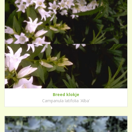
Breed klokje
Campanula latifolia 'Alba'