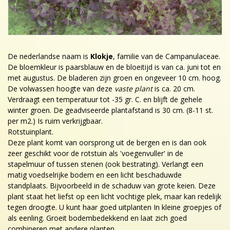
De nederlandse naam is
Klokje
, familie van de Campanulaceae.
De bloemkleur is paarsblauw en de bloeitijd is van ca. juni tot en
met augustus. De bladeren zijn groen en ongeveer 10 cm. hoog.
De volwassen hoogte van deze
vaste plant
is ca. 20 cm.
Verdraagt een temperatuur tot -35 gr. C. en blijft de gehele
winter groen. De geadviseerde plantafstand is 30 cm. (8-11 st.
per m2.) Is ruim verkrijgbaar.
Rotstuinplant.
Deze plant komt van oorsprong uit de bergen en is dan ook
zeer geschikt voor de rotstuin als 'voegenvuller' in de
stapelmuur of tussen stenen (ook bestrating). Verlangt een
matig voedselrijke bodem en een licht beschaduwde
standplaats. Bijvoorbeeld in de schaduw van grote keien. Deze
plant staat het liefst op een licht vochtige plek, maar kan redelijk
tegen droogte. U kunt haar goed uitplanten In kleine groepjes of
als eenling. Groeit bodembedekkend en laat zich goed
combineren met andere planten.