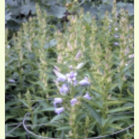
Breedbladig klokje
Campanula latifolia 'Gloaming'