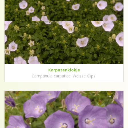
Karpatenklokje
Campanula carpatica 'Weisse Clips'