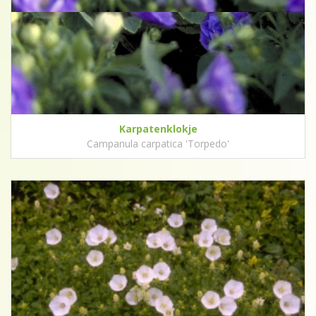
Karpatenklokje
Campanula carpatica 'Torpedo'