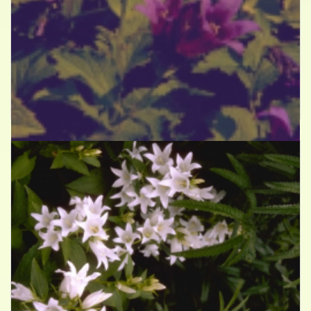
Breed klokje
Campanula latifolia var. macrantha