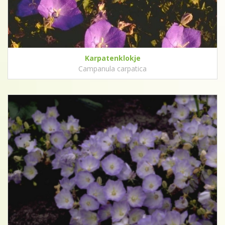
Karpatenklokje
Campanula carpatica