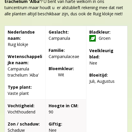
trachelium 'Alba'
? U bent van harte welkom in ons
tuincentrum maar houdt u er alstublieft rekening mee dat niet
alle planten altijd beschikbaar zijn, dus ook de Ruig klokje niet!
Nederlandse
Geslacht:
Bladkleur:
naam:
Campanula
Groen
Ruig klokje
Familie:
Veelkleurig
Wetenschappeli
Campanulaceae
blad:
jke naam:
Nee
Bloemkleur:
Campanula
Wit
trachelium 'Alba'
Bloeitijd:
Juli, Augustus
Type plant:
Vaste plant
Vochtigheid:
Hoogte in CM:
Vochthoudend
90
Zon / schaduw:
Giftig:
Schaduw
Nee