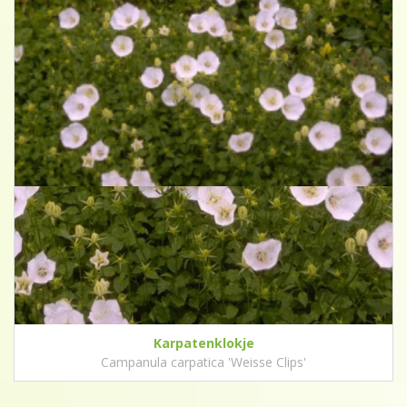
Karpatenklokje
Campanula carpatica 'Weisse Clips'