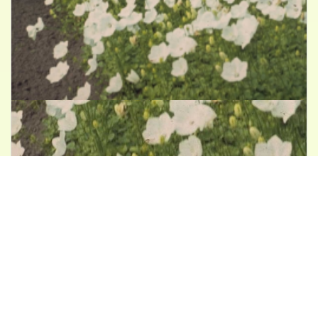
Karpatenklokje
Campanula carpatica 'Alba'