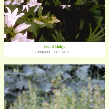
Breed klokje
Campanula latifolia 'Alba'