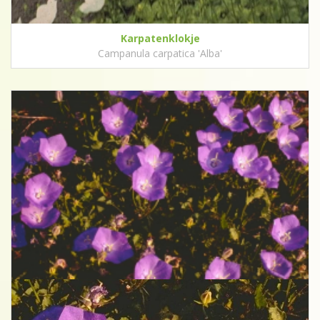
Karpatenklokje
Campanula carpatica 'Alba'