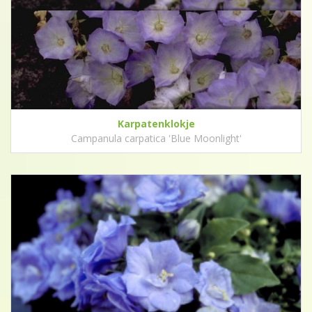
Karpatenklokje
Campanula carpatica 'Blue Moonlight'