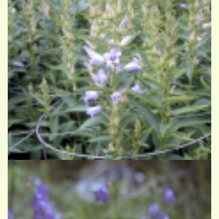
Breedbladig klokje
Campanula latifolia 'Gloaming'