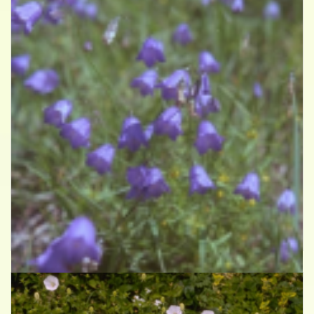
Grasklokje
Campanula rotundifolia