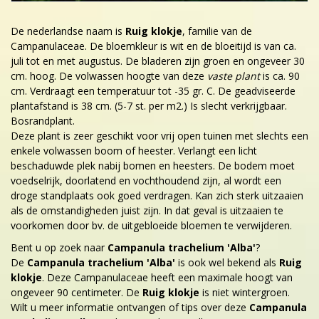
De nederlandse naam is
Ruig klokje
, familie van de
Campanulaceae. De bloemkleur is wit en de bloeitijd is van ca.
juli tot en met augustus. De bladeren zijn groen en ongeveer 30
cm. hoog. De volwassen hoogte van deze
vaste plant
is ca. 90
cm. Verdraagt een temperatuur tot -35 gr. C. De geadviseerde
plantafstand is 38 cm. (5-7 st. per m2.) Is slecht verkrijgbaar.
Bosrandplant.
Deze plant is zeer geschikt voor vrij open tuinen met slechts een
enkele volwassen boom of heester. Verlangt een licht
beschaduwde plek nabij bomen en heesters. De bodem moet
voedselrijk, doorlatend en vochthoudend zijn, al wordt een
droge standplaats ook goed verdragen. Kan zich sterk uitzaaien
als de omstandigheden juist zijn. In dat geval is uitzaaien te
voorkomen door bv. de uitgebloeide bloemen te verwijderen.
Bent u op zoek naar
Campanula trachelium 'Alba'
?
De
Campanula trachelium 'Alba'
is ook wel bekend als
Ruig
klokje
. Deze Campanulaceae heeft een maximale hoogt van
ongeveer 90 centimeter. De
Ruig klokje
is niet wintergroen.
Wilt u meer informatie ontvangen of tips over deze
Campanula