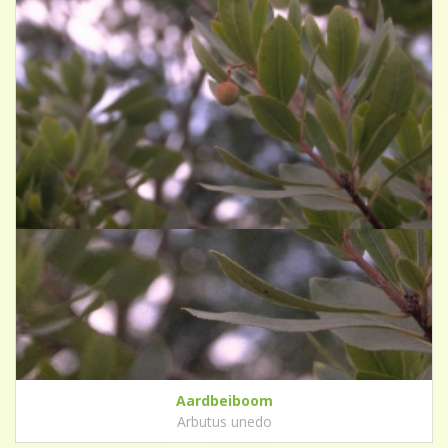
Aardbeiboom
Arbutus unedo