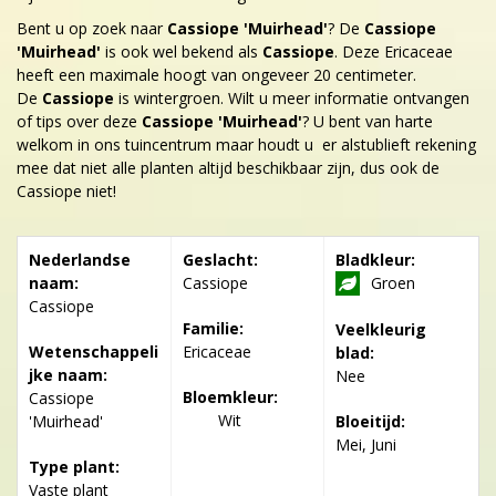
Bent u op zoek naar
Cassiope 'Muirhead'
? De
Cassiope
'Muirhead'
is ook wel bekend als
Cassiope
. Deze Ericaceae
heeft een maximale hoogt van ongeveer 20 centimeter.
De
Cassiope
is wintergroen. Wilt u meer informatie ontvangen
of tips over deze
Cassiope 'Muirhead'
? U bent van harte
welkom in ons tuincentrum maar houdt u er alstublieft rekening
mee dat niet alle planten altijd beschikbaar zijn, dus ook de
Cassiope niet!
Nederlandse
Geslacht:
Bladkleur:
naam:
Cassiope
Groen
Cassiope
Familie:
Veelkleurig
Wetenschappeli
Ericaceae
blad:
jke naam:
Nee
Bloemkleur:
Cassiope
Wit
'Muirhead'
Bloeitijd:
Mei, Juni
Type plant:
Vaste plant