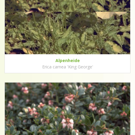
Alpenheide
Erica carnea 'King George'