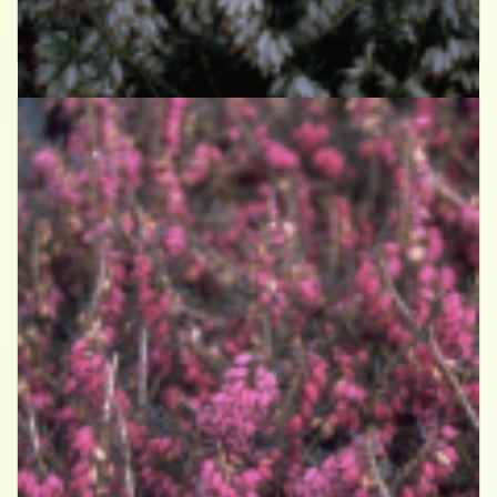
Alpenheide
Erica carnea 'Springwood White'