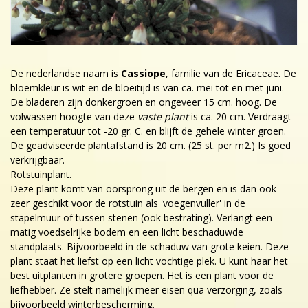
De nederlandse naam is
Cassiope
, familie van de Ericaceae. De
bloemkleur is wit en de bloeitijd is van ca. mei tot en met juni.
De bladeren zijn donkergroen en ongeveer 15 cm. hoog. De
volwassen hoogte van deze
vaste plant
is ca. 20 cm. Verdraagt
een temperatuur tot -20 gr. C. en blijft de gehele winter groen.
De geadviseerde plantafstand is 20 cm. (25 st. per m2.) Is goed
verkrijgbaar.
Rotstuinplant.
Deze plant komt van oorsprong uit de bergen en is dan ook
zeer geschikt voor de rotstuin als 'voegenvuller' in de
stapelmuur of tussen stenen (ook bestrating). Verlangt een
matig voedselrijke bodem en een licht beschaduwde
standplaats. Bijvoorbeeld in de schaduw van grote keien. Deze
plant staat het liefst op een licht vochtige plek. U kunt haar het
best uitplanten in grotere groepen. Het is een plant voor de
liefhebber. Ze stelt namelijk meer eisen qua verzorging, zoals
bijvoorbeeld winterbescherming.