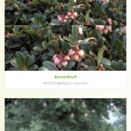
Berendruif
Arctostaphylos uva-ursi