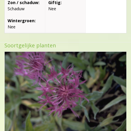
Zon / schaduw:
Giftig:
Schaduw
Nee
Wintergroen:
Nee
Soortgelijke planten