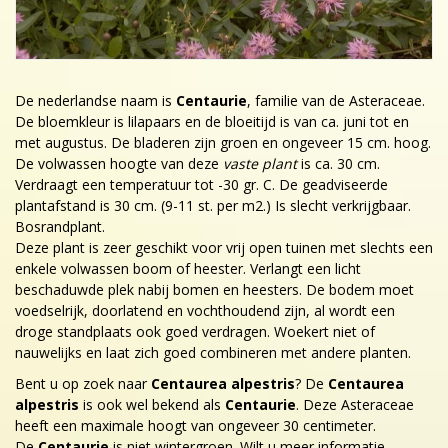
De nederlandse naam is
Centaurie
, familie van de Asteraceae.
De bloemkleur is lilapaars en de bloeitijd is van ca. juni tot en
met augustus. De bladeren zijn groen en ongeveer 15 cm. hoog.
De volwassen hoogte van deze
vaste plant
is ca. 30 cm.
Verdraagt een temperatuur tot -30 gr. C. De geadviseerde
plantafstand is 30 cm. (9-11 st. per m2.) Is slecht verkrijgbaar.
Bosrandplant.
Deze plant is zeer geschikt voor vrij open tuinen met slechts een
enkele volwassen boom of heester. Verlangt een licht
beschaduwde plek nabij bomen en heesters. De bodem moet
voedselrijk, doorlatend en vochthoudend zijn, al wordt een
droge standplaats ook goed verdragen. Woekert niet of
nauwelijks en laat zich goed combineren met andere planten.
Bent u op zoek naar
Centaurea alpestris
? De
Centaurea
alpestris
is ook wel bekend als
Centaurie
. Deze Asteraceae
heeft een maximale hoogt van ongeveer 30 centimeter.
De
Centaurie
is niet wintergroen. Wilt u meer informatie