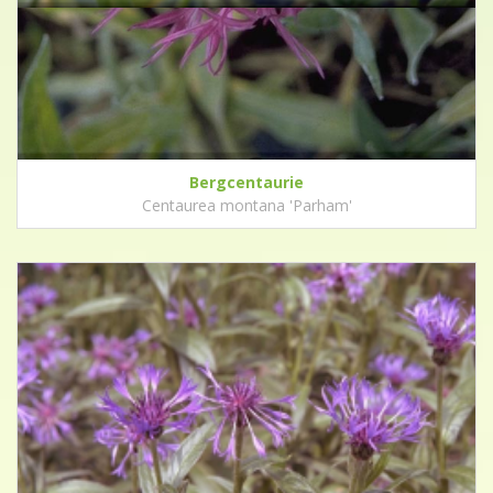
Bergcentaurie
Centaurea montana 'Parham'