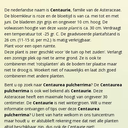
De nederlandse naam is
Centaurie
, familie van de Asteraceae.
De bloemkleur is roze en de bloeitijd is van ca. mei tot en met
juni. De bladeren zijn grijs en ongeveer 10 cm. hoog. De
volwassen hoogte van deze
vaste plant
is ca. 30 cm. Verdraagt
een temperatuur tot -25 gr. C. De geadviseerde plantafstand is
26 cm. (11-15 st. per m2.) Is matig verkrijgbaar.
Plant voor een open ruimte.
Deze plant is zeer geschikt voor 'de tuin op het zuiden'. Verlangt
een zonnige plek op niet te arme grond. Ze is ook te
combineren met 'rotsplanten' als de bodem ter plaatse maar
niet te droog is. Woekert niet of nauwelijks en laat zich goed
combineren met andere planten.
Bent u op zoek naar
Centaurea pulcherrima
? De
Centaurea
pulcherrima
is ook wel bekend als
Centaurie
. Deze
Asteraceae heeft een maximale hoogt van ongeveer 30
centimeter. De
Centaurie
is niet wintergroen. Wilt u meer
informatie ontvangen of tips over deze
Centaurea
pulcherrima
? U bent van harte welkom in ons tuincentrum
maar houdt u er alstublieft rekening mee dat niet alle planten
altijd beschikbaar zijn, dus ook de Centaurie niet!