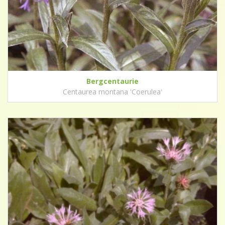
Bergcentaurie
Centaurea montana 'Coerulea'