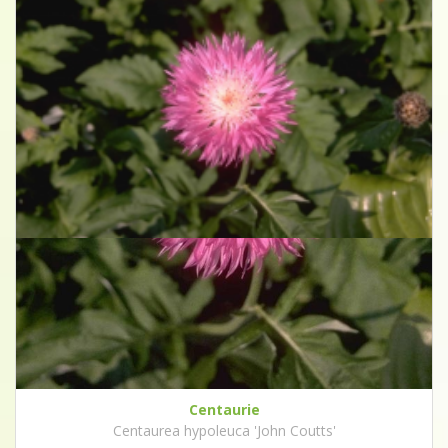
Centaurie
Centaurea hypoleuca 'John Coutts'