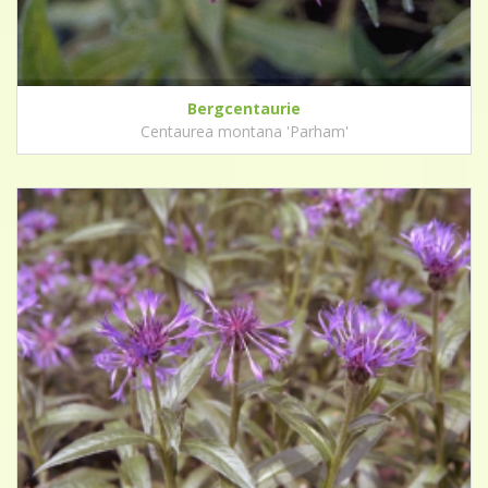
Bergcentaurie
Centaurea montana 'Parham'