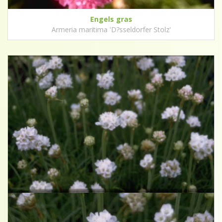
Engels gras
Armeria maritima 'D?sseldorfer Stolz'