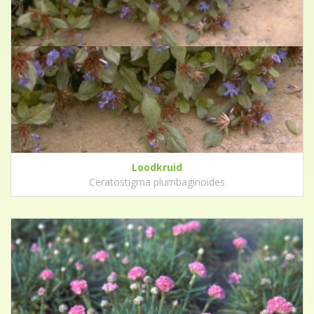
Loodkruid
Ceratostigma plumbaginoides