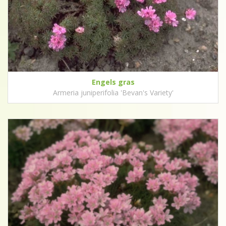
Engels gras
Armeria juniperifolia 'Bevan's Variety'