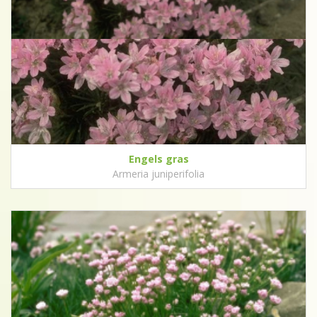
Engels gras
Armeria juniperifolia