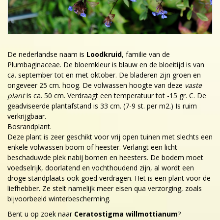
De nederlandse naam is
Loodkruid
, familie van de
Plumbaginaceae. De bloemkleur is blauw en de bloeitijd is van
ca. september tot en met oktober. De bladeren zijn groen en
ongeveer 25 cm. hoog. De volwassen hoogte van deze
vaste
plant
is ca. 50 cm. Verdraagt een temperatuur tot -15 gr. C. De
geadviseerde plantafstand is 33 cm. (7-9 st. per m2.) Is ruim
verkrijgbaar.
Bosrandplant.
Deze plant is zeer geschikt voor vrij open tuinen met slechts een
enkele volwassen boom of heester. Verlangt een licht
beschaduwde plek nabij bomen en heesters. De bodem moet
voedselrijk, doorlatend en vochthoudend zijn, al wordt een
droge standplaats ook goed verdragen. Het is een plant voor de
liefhebber. Ze stelt namelijk meer eisen qua verzorging, zoals
bijvoorbeeld winterbescherming.
Bent u op zoek naar
Ceratostigma willmottianum
?