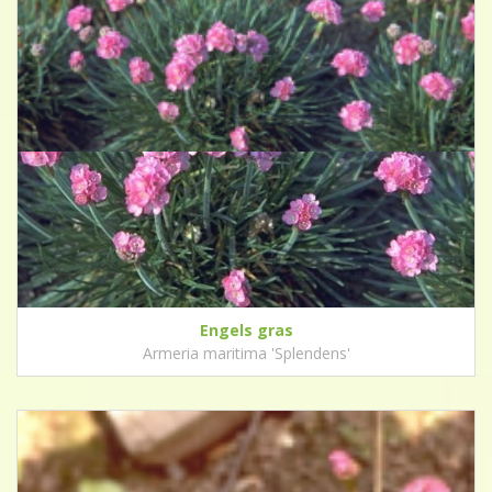
Engels gras
Armeria maritima 'Splendens'