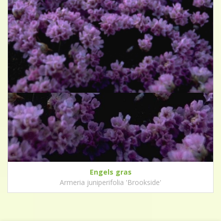
Engels gras
Armeria juniperifolia 'Brookside'