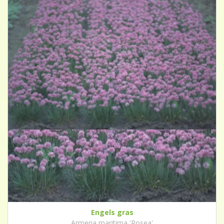
Engels gras
Armeria maritima 'Rosea'