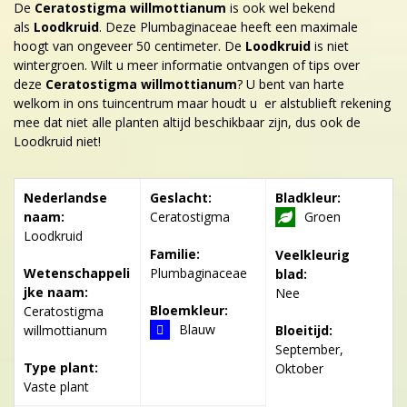
De
Ceratostigma willmottianum
is ook wel bekend
als
Loodkruid
. Deze Plumbaginaceae heeft een maximale
hoogt van ongeveer 50 centimeter. De
Loodkruid
is niet
wintergroen. Wilt u meer informatie ontvangen of tips over
deze
Ceratostigma willmottianum
? U bent van harte
welkom in ons tuincentrum maar houdt u er alstublieft rekening
mee dat niet alle planten altijd beschikbaar zijn, dus ook de
Loodkruid niet!
Nederlandse
Geslacht:
Bladkleur:
naam:
Ceratostigma
Groen
Loodkruid
Familie:
Veelkleurig
Wetenschappeli
Plumbaginaceae
blad:
jke naam:
Nee
Bloemkleur:
Ceratostigma
Blauw
willmottianum
Bloeitijd:
September,
Type plant:
Oktober
Vaste plant