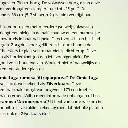
n ongeveer 70 cm. hoog. De volwassen hoogte van deze
cm. Verdraagt een temperatuur tot -25 gr. C. De
nd is 38 cm. (5-7 st. per m2.) Is ruim verkrijgbaar.
chikt voor tuinen met meerdere (vrijwel) volwassen
langt een plekje in de halfschaduw en een humusrijke
ortels in haar nabijheid. Direct zonlicht op het blad
gen. Zorg dus voor gefilterd licht door haar in de
eesters te plaatsen, maar niet te dicht erop. Deze
en als borderplant (op een iets zonniger plek). De
ed vochthoudend zijn. Woekert niet of nauwelijks en
eren met andere planten.
imicifuga ramosa 'Atropurpurea'
? De
Cimicifuga
ea'
is ook wel bekend als
Zilverkaars
. Deze
en maximale hoogt van ongeveer 175 centimeter.
t wintergroen. Wilt u meer informatie ontvangen of tips
 ramosa 'Atropurpurea'
? U bent van harte welkom in
oudt u er alstublieft rekening mee dat niet alle planten
 dus ook de Zilverkaars niet!