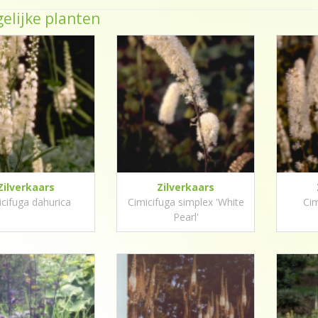
elijke planten
Zilverkaars
Zilverkaars
icifuga dahurica
Cimicifuga simplex 'White
Cim
Pearl'