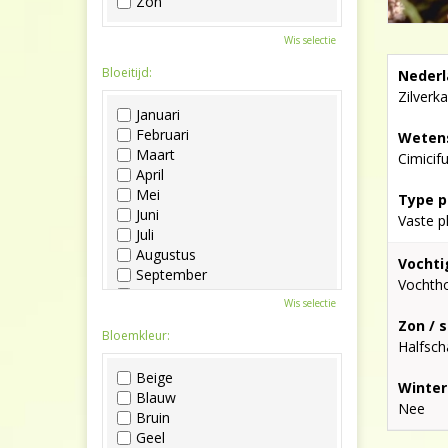
Zon
Wis selectie
Bloeitijd:
Nederl
Zilverk
Januari
Februari
Wetens
Maart
Cimicif
April
Mei
Type p
Juni
Vaste p
Juli
Augustus
Vochti
September
Vochth
Oktober
Wis selectie
November
Zon / 
December
Bloemkleur:
Halfsc
Beige
Winter
Blauw
Nee
Bruin
Geel