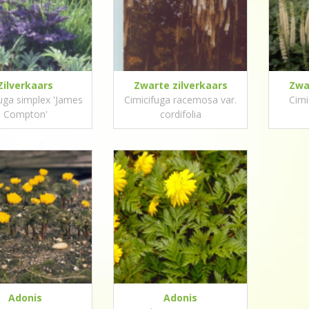
Zilverkaars
Zwarte zilverkaars
Zwa
uga simplex 'James
Cimicifuga racemosa var.
Cimi
Compton'
cordifolia
Adonis
Adonis