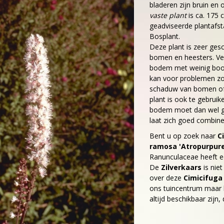
bladeren zijn bruin e
vaste plant
is ca. 175 
geadviseerde plantafsta
Bosplant.
Deze plant is zeer ges
bomen en heesters. Ver
bodem met weinig boomw
kan voor problemen zor
schaduw van bomen of h
plant is ook te gebruik
bodem moet dan wel go
laat zich goed combin
Bent u op zoek naar
C
ramosa 'Atropurpur
Ranunculaceae heeft e
De
Zilverkaars
is nie
over deze
Cimicifuga
ons tuincentrum maar h
altijd beschikbaar zijn,