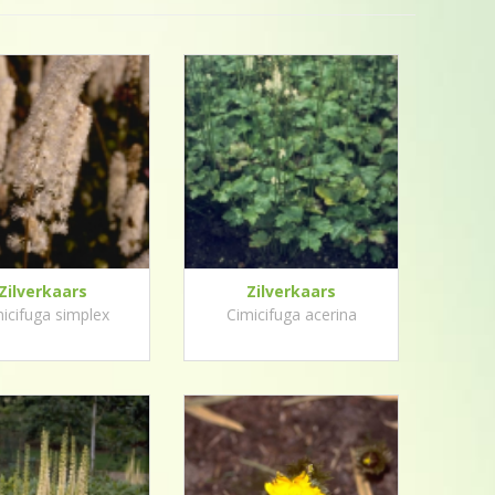
Zilverkaars
Zilverkaars
icifuga simplex
Cimicifuga acerina