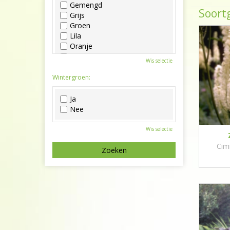
Gemengd
Soortg
Grijs
Groen
Lila
Oranje
Paars
Wis selectie
Rood
Roze
Wintergroen:
Wit
Zwart
Ja
Nee
Wis selectie
Cim