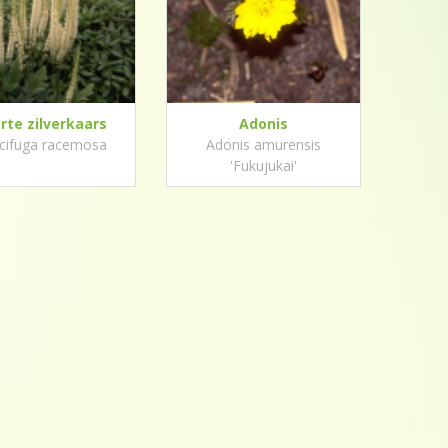
rte zilverkaars
Adonis
cifuga racemosa
Adonis amurensis
'Fukujukai'