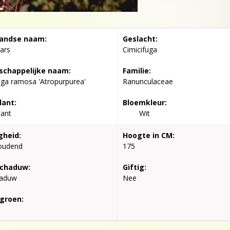
andse naam:
Geslacht:
aars
Cimicifuga
chappelijke naam:
Familie:
uga ramosa 'Atropurpurea'
Ranunculaceae
lant:
Bloemkleur:
lant
Wit
gheid:
Hoogte in CM:
oudend
175
schaduw:
Giftig:
haduw
Nee
groen: