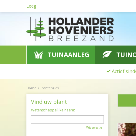
Ga
Leeg
naar
content
TUINAANLEG
TUIN
Actief sin
Home
Plantengids
Vind uw plant
Wetenschappelijke naam:
Wis selectie