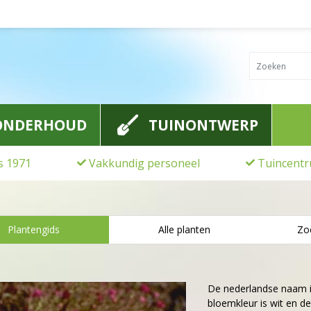
ONDERHOUD
TUINONTWERP
ds 1971
Vakkundig personeel
Tuincentr
Plantengids
Alle planten
Zo
De nederlandse naam 
bloemkleur is wit en de