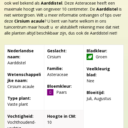
ook wel bekend als
Aarddistel
. Deze Asteraceae heeft een
maximale hoogt van ongeveer 10 centimeter. De
Aarddistel
is
niet wintergroen. Wilt u meer informatie ontvangen of tips over
deze
Cirsium acaule
? U bent van harte welkom in ons
tuincentrum maar houdt u er alstublieft rekening mee dat niet
alle planten altijd beschikbaar zijn, dus ook de Aarddistel niet!
Nederlandse
Geslacht:
Bladkleur:
naam:
Cirsium
Groen
Aarddistel
Familie:
Veelkleurig
Wetenschappeli
Asteraceae
blad:
jke naam:
Nee
Bloemkleur:
Cirsium acaule
Paars
Bloeitijd:
Type plant:
Juli, Augustus
Vaste plant
Vochtigheid:
Hoogte in CM:
Vochthoudend-
10