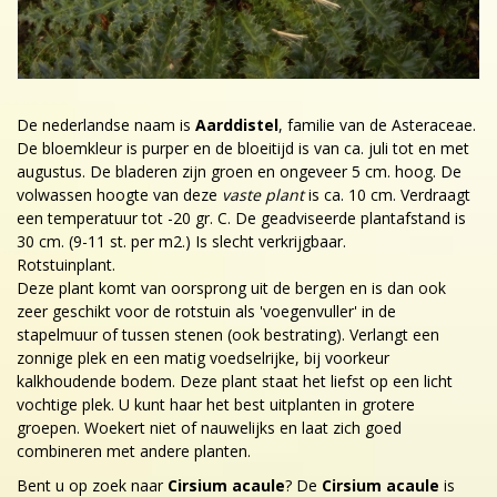
De nederlandse naam is
Aarddistel
, familie van de Asteraceae.
De bloemkleur is purper en de bloeitijd is van ca. juli tot en met
augustus. De bladeren zijn groen en ongeveer 5 cm. hoog. De
volwassen hoogte van deze
vaste plant
is ca. 10 cm. Verdraagt
een temperatuur tot -20 gr. C. De geadviseerde plantafstand is
30 cm. (9-11 st. per m2.) Is slecht verkrijgbaar.
Rotstuinplant.
Deze plant komt van oorsprong uit de bergen en is dan ook
zeer geschikt voor de rotstuin als 'voegenvuller' in de
stapelmuur of tussen stenen (ook bestrating). Verlangt een
zonnige plek en een matig voedselrijke, bij voorkeur
kalkhoudende bodem. Deze plant staat het liefst op een licht
vochtige plek. U kunt haar het best uitplanten in grotere
groepen. Woekert niet of nauwelijks en laat zich goed
combineren met andere planten.
Bent u op zoek naar
Cirsium acaule
? De
Cirsium acaule
is