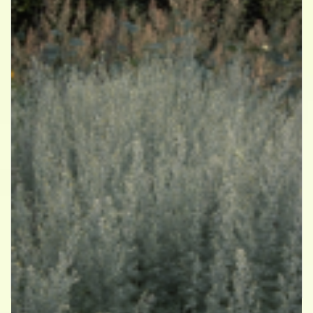
Absintalsem
Artemisia absinthium