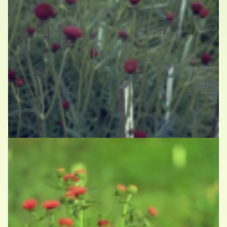
Beekdistel
Cirsium rivulare 'Atropurpureum'