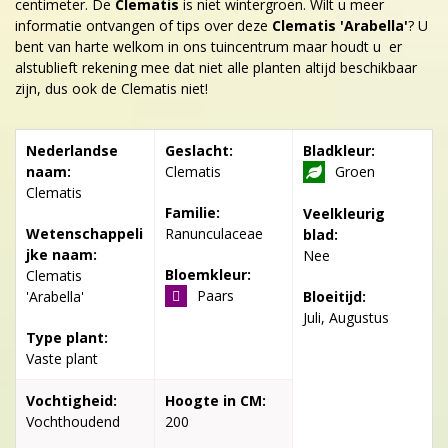
centimeter. De
Clematis
is niet wintergroen. Wilt u meer
informatie ontvangen of tips over deze
Clematis 'Arabella'
? U
bent van harte welkom in ons tuincentrum maar houdt u er
alstublieft rekening mee dat niet alle planten altijd beschikbaar
zijn, dus ook de Clematis niet!
Nederlandse
Geslacht:
Bladkleur:
naam:
Clematis
Groen
Clematis
Familie:
Veelkleurig
Wetenschappeli
Ranunculaceae
blad:
jke naam:
Nee
Bloemkleur:
Clematis
Paars
'Arabella'
Bloeitijd:
Juli, Augustus
Type plant:
Vaste plant
Vochtigheid:
Hoogte in CM:
Vochthoudend
200