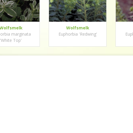
Wolfsmelk
Wolfsmelk
orbia marginata
Euphorbia 'Redwing'
Eup
'White Top'