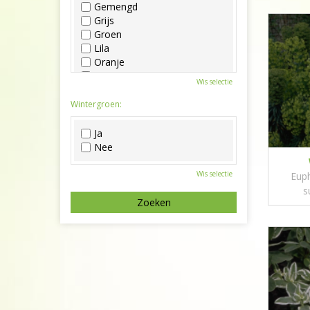
Gemengd
Grijs
Groen
Lila
Oranje
Paars
Wis selectie
Rood
Roze
Wintergroen:
Wit
Zwart
Ja
Nee
Wis selectie
Euph
s