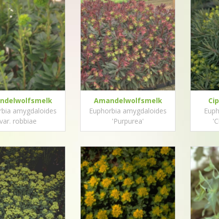
ndelwolfsmelk
Amandelwolfsmelk
Ci
rbia amygdaloides
Euphorbia amygdaloides
Euph
var. robbiae
'Purpurea'
'C