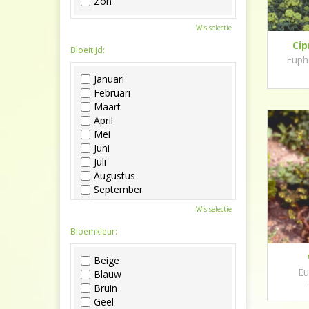
Zon
Wis selectie
Ci
Bloeitijd:
Euph
Januari
Februari
Maart
April
Mei
Juni
Juli
Augustus
September
Oktober
Wis selectie
November
December
Bloemkleur:
Beige
Eu
Blauw
Bruin
Geel