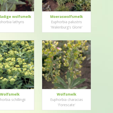
ladige wolfsmelk
Moeraswolfsmelk
phorbia lathyris
Euphorbia palustris
'Walenburg's Glorie'
Wolfsmelk
Wolfsmelk
orbia schillingii
Euphorbia characias
'Forescate'