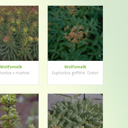
Wolfsmelk
Wolfsmelk
horbia x martinii
Euphorbia griffithii 'Dixter'