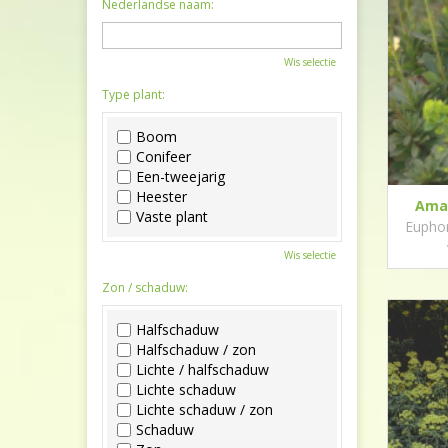
Nederlandse naam:
Wis selectie
Type plant:
Boom
Conifeer
Een-tweejarig
Heester
Ama
Vaste plant
Eupho
Wis selectie
Zon / schaduw:
Halfschaduw
Halfschaduw / zon
Lichte / halfschaduw
Lichte schaduw
Lichte schaduw / zon
Schaduw