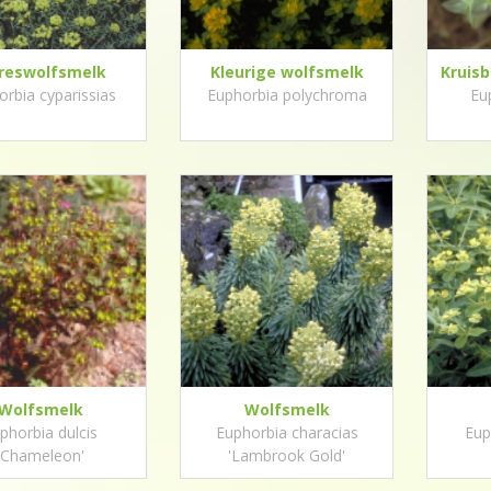
preswolfsmelk
Kleurige wolfsmelk
Kruisb
orbia cyparissias
Euphorbia polychroma
Eu
Wolfsmelk
Wolfsmelk
phorbia dulcis
Euphorbia characias
Euph
'Chameleon'
'Lambrook Gold'