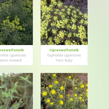
preswolfsmelk
Cipreswolfsmelk
orbia cyparissias
Euphorbia cyparissias
larice Howard'
'Fens Ruby'