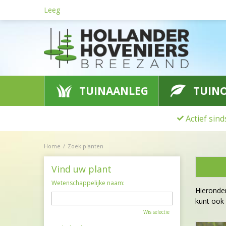
Ga
Leeg
naar
content
TUINAANLEG
TUIN
Actief sin
Home
Zoek planten
Vind uw plant
Wetenschappelijke naam:
Hieronder
kunt ook
Wis selectie