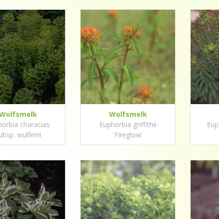
Wolfsmelk
Wolfsmelk
orbia characias
Euphorbia griffithii
Eup
ubsp. wulfenii
'Fireglow'