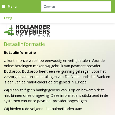
G
Menu
a
n
Leeg
a
a
r
c
o
Betaalinformatie
n
t
Betaalinformatie
e
U kunt in onze webshop eenvoudig en veilig betalen. Voor de
n
online betalingen maken wij gebruik van payment provider
t
Buckaroo. Buckaroo heeft een vergunning gekregen voor het
verzorgen van online betalingen van De Nederlandsche Bank en
is een van de marktleiders op dit gebied in Europa.
Wij slaan zelf geen bankgegevens van u op en bewaren deze
niet binnen onze omgeving. Deze informatie is uitsluitend in de
systemen van onze payment provider opgeslagen.
Wij bieden u de volgende betaalmethoden aan: