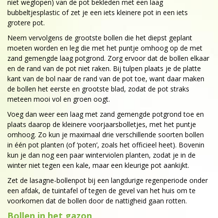
niet weglopen) van de pot bekleden met een laag
bubbeltjesplastic of zet je een iets kleinere pot in een iets
grotere pot.
Neem vervolgens de grootste bollen die het diepst geplant
moeten worden en leg die met het puntje omhoog op de met
zand gemengde laag potgrond. Zorg ervoor dat de bollen elkaar
en de rand van de pot niet raken. Bij tulpen plaats je de platte
kant van de bol naar de rand van de pot toe, want daar maken
de bollen het eerste en grootste blad, zodat de pot straks
meteen mooi vol en groen oogt.
Voeg dan weer een laag met zand gemengde potgrond toe en
plaats daarop de kleinere voorjaarsbolletjes, met het puntje
omhoog. Zo kun je maximaal drie verschillende soorten bollen
in één pot planten (of ‘poten’, zoals het officieel heet). Bovenin
kun je dan nog een paar winterviolen planten, zodat je in de
winter niet tegen een kale, maar een kleurige pot aankijkt.
Zet de lasagne-bollenpot bij een langdurige regenperiode onder
een afdak, de tuintafel of tegen de gevel van het huis om te
voorkomen dat de bollen door de nattigheid gaan rotten.
Bollen in het gazon