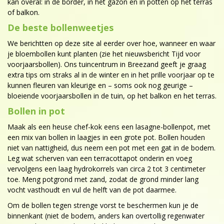
kan overal: in de border, in het gazon en in potten op het terras
of balkon.
De beste bollenweetjes
We berichtten op deze site al eerder over hoe, wanneer en waar
je bloembollen kunt planten (zie het nieuwsbericht Tijd voor
voorjaarsbollen). Ons tuincentrum in Breezand geeft je graag
extra tips om straks al in de winter en in het prille voorjaar op te
kunnen fleuren van kleurige en – soms ook nog geurige –
bloeiende voorjaarsbollen in de tuin, op het balkon en het terras.
Bollen in pot
Maak als een heuse chef-kok eens een lasagne-bollenpot, met
een mix van bollen in laagjes in een grote pot. Bollen houden
niet van nattigheid, dus neem een pot met een gat in de bodem.
Leg wat scherven van een terracottapot onderin en voeg
vervolgens een laag hydrokorrels van circa 2 tot 3 centimeter
toe. Meng potgrond met zand, zodat de grond minder lang
vocht vasthoudt en vul de helft van de pot daarmee.
Om de bollen tegen strenge vorst te beschermen kun je de
binnenkant (niet de bodem, anders kan overtollig regenwater