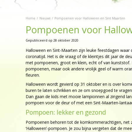
Home
Nieuws
Pompoenen voor Halloween en Sint Maarten
Pompoenen voor Hallow
Gepubliceerd op
28 oktober 2020
Halloween en Sint-Maarten zijn leuke feestdagen waar d
coronatijd. Het is de vraag of de kleintjes dit jaar de 
met pompoenen, groot en klein, echt of van kunststof. I
pompoenen, maar ook andere vrolijk geel of warm oranj
fleuren.
Halloween wordt gevierd op 31 oktober en is over komen
buren te laten schrikken en ze om snoepgoed te vragen.
Dan gaan de kids met mooie lampionnen al zingend langs
pompoen voor de deur of met een Sint-Maarten-lantaar
Pompoen: lekker en gezond
Pompoenen behoren tot de komkommerachtigen, net zoals
‘Halloween’-pompoen. Je zou bijna vergeten dat de mee