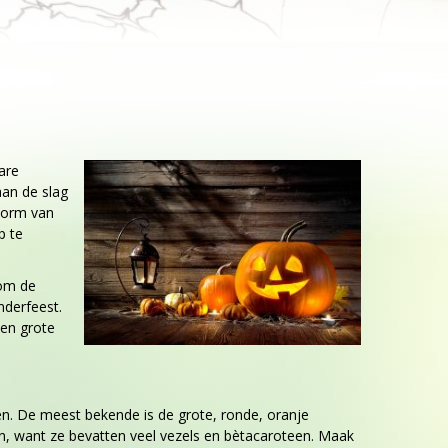
are
aan de slag
 vorm van
p te
 om de
nderfeest.
een grote
n. De meest bekende is de grote, ronde, oranje
n, want ze bevatten veel vezels en bètacaroteen. Maak