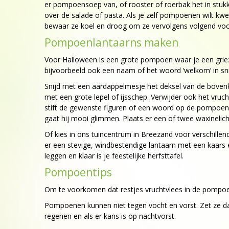
er pompoensoep van, of rooster of roerbak het in stuk
over de salade of pasta. Als je zelf pompoenen wilt kw
bewaar ze koel en droog om ze vervolgens volgend voorj
Pompoenlantaarns maken
Voor Halloween is een grote pompoen waar je een griezeli
bijvoorbeeld ook een naam of het woord ‘welkom’ in sn
Snijd met een aardappelmesje het deksel van de bovenk
met een grote lepel of ijsschep. Verwijder ook het vr
stift de gewenste figuren of een woord op de pompoen e
gaat hij mooi glimmen. Plaats er een of twee waxinelicht
Of kies in ons tuincentrum in Breezand voor verschill
er een stevige, windbestendige lantaarn met een kaars er
leggen en klaar is je feestelijke herfsttafel.
Pompoentips
Om te voorkomen dat restjes vruchtvlees in de pompoe
Pompoenen kunnen niet tegen vocht en vorst. Zet ze daa
regenen en als er kans is op nachtvorst.