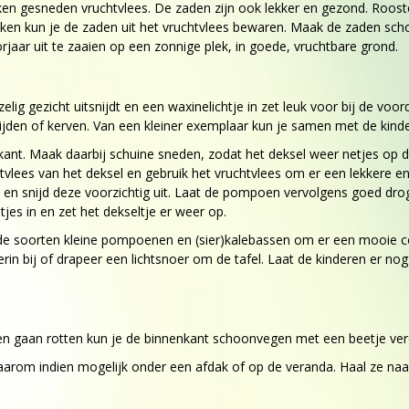
ken gesneden vruchtvlees. De zaden zijn ook lekker en gezond. Roos
eken kun je de zaden uit het vruchtvlees bewaren. Maak de zaden sch
aar uit te zaaien op een zonnige plek, in goede, vruchtbare grond.
g gezicht uitsnijdt en een waxinelichtje in zet leuk voor bij de voord
ijden of kerven. Van een kleiner exemplaar kun je samen met de kind
ant. Maak daarbij schuine sneden, zodat het deksel weer netjes op d
uchtvlees van het deksel en gebruik het vruchtvlees om er een lekke
n snijd deze voorzichtig uit. Laat de pompoen vervolgens goed drogen
jes in en zet het dekseltje er weer op.
ende soorten kleine pompoenen en (sier)kalebassen om er een mooie c
in bij of drapeer een lichtsnoer om de tafel. Laat de kinderen er nog
n gaan rotten kun je de binnenkant schoonvegen met een beetje ver
rom indien mogelijk onder een afdak of op de veranda. Haal ze naar bi