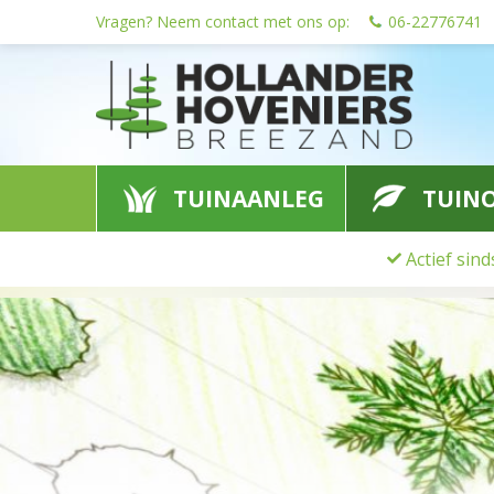
Ga
Vragen? Neem contact met ons op:
06-22776741
naar
content
TUINAANLEG
TUIN
Actief sin