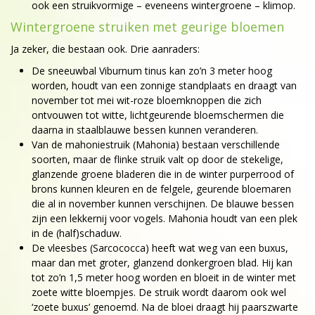
ook een struikvormige – eveneens wintergroene – klimop.
Wintergroene struiken met geurige bloemen
Ja zeker, die bestaan ook. Drie aanraders:
De sneeuwbal Viburnum tinus kan zo’n 3 meter hoog
worden, houdt van een zonnige standplaats en draagt van
november tot mei wit-roze bloemknoppen die zich
ontvouwen tot witte, lichtgeurende bloemschermen die
daarna in staalblauwe bessen kunnen veranderen.
Van de mahoniestruik (Mahonia) bestaan verschillende
soorten, maar de flinke struik valt op door de stekelige,
glanzende groene bladeren die in de winter purperrood of
brons kunnen kleuren en de felgele, geurende bloemaren
die al in november kunnen verschijnen. De blauwe bessen
zijn een lekkernij voor vogels. Mahonia houdt van een plek
in de (half)schaduw.
De vleesbes (Sarcococca) heeft wat weg van een buxus,
maar dan met groter, glanzend donkergroen blad. Hij kan
tot zo’n 1,5 meter hoog worden en bloeit in de winter met
zoete witte bloempjes. De struik wordt daarom ook wel
‘zoete buxus’ genoemd. Na de bloei draagt hij paarszwarte