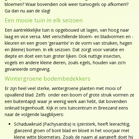
bloemen? Waar bovendien ook weer tuinvogels op afkomen!?
Ga dan nu aan de slag!
Een mooie tuin in elk seizoen
Een aantrekkelijke tuin is opgebouwd uit lagen, van hoog naar
laag en vice versa. Met verschillende bloem- en bladvormen en -
kleuren en een groen ‘geraamte’ in de vorm van struiken, hagen
en (kleine) bomen. In elk seizoen. Dat zorgt voor variatie en
diepte en doet een tuin groter lijken. Ook nuttige insecten,
vogels en andere kleine dieren, zoals egels, houden van zo’n
gevarieerde omgeving.
Wintergroene bodembedekkers
Er zijn heel veel sterke, wintergroene planten met mooi of
opvallend blad. Zelfs onder een boom of grote struik vormen ze
een buitentapijt waar je weinig werk aan hebt, dat bovendien
onkruid tegenhoudt. Kijk in ons tuincentrum in Breezand eens
naar de volgende laagblijvers:
Schaduwkruid (Pachysandra) is ijzersterk, heeft leerachtig,
glanzend groen of bont blad en bloeit in het voorjaar met
kleine witte bloemetjes. Zoals de naam al aangeeft doet hij