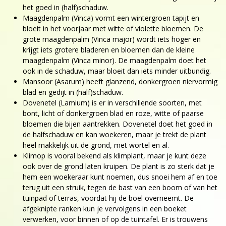
het goed in (half)schaduw.
Maagdenpalm (Vinca) vormt een wintergroen tapijt en
bloeit in het voorjaar met witte of violette bloemen. De
grote maagdenpalm (Vinca major) wordt iets hoger en
krijgt iets grotere bladeren en bloemen dan de kleine
maagdenpalm (Vinca minor). De maagdenpalm doet het
ook in de schaduw, maar bloeit dan iets minder uitbundig.
Mansoor (Asarum) heeft glanzend, donkergroen niervormig
blad en gedijt in (half)schaduw.
Dovenetel (Lamium) is er in verschillende soorten, met
bont, licht of donkergroen blad en roze, witte of paarse
bloemen die bijen aantrekken. Dovenetel doet het goed in
de halfschaduw en kan woekeren, maar je trekt de plant
heel makkelijk uit de grond, met wortel en al.
Klimop is vooral bekend als klimplant, maar je kunt deze
ook over de grond laten kruipen. De plant is zo sterk dat je
hem een woekeraar kunt noemen, dus snoei hem af en toe
terug uit een struik, tegen de bast van een boom of van het
tuinpad of terras, voordat hij de boel overneemt. De
afgeknipte ranken kun je vervolgens in een boeket
verwerken, voor binnen of op de tuintafel. Er is trouwens