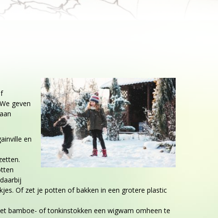
f
. We geven
gaan
inville en
zetten.
otten
daarbij
es. Of zet je potten of bakken in een grotere plastic
r met bamboe- of tonkinstokken een wigwam omheen te