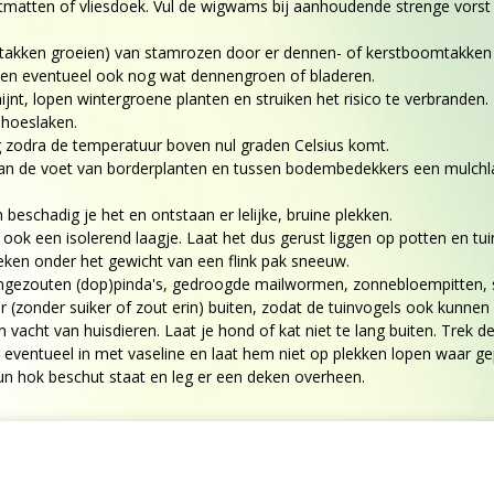
matten of vliesdoek. Vul de wigwams bij aanhoudende strenge vorst 
 takken groeien) van stamrozen door er dennen- of kerstboomtakken o
) en eventueel ook nog wat dennengroen of bladeren.
ijnt, lopen wintergroene planten en struiken het risico te verbranden
 hoeslaken.
eg zodra de temperatuur boven nul graden Celsius komt.
aan de voet van borderplanten en tussen bodembedekkers een mulchla
 beschadig je het en ontstaan er lelijke, bruine plekken.
ok een isolerend laagje. Laat het dus gerust liggen op potten en tuin
reken onder het gewicht van een flink pak sneeuw.
ngezouten (dop)pinda's, gedroogde mailwormen, zonnebloempitten, str
zonder suiker of zout erin) buiten, zodat de tuinvogels ook kunnen d
en vacht van huisdieren. Laat je hond of kat niet te lang buiten. Trek
entueel in met vaseline en laat hem niet op plekken lopen waar gepek
n hok beschut staat en leg er een deken overheen.