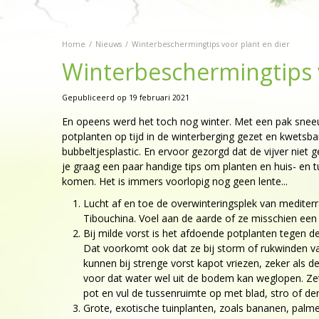
Home
Nieuws
Winterbeschermingtips voor plant en dier
Winterbeschermingtips v
Gepubliceerd op
19 februari 2021
En opeens werd het toch nog winter. Met een pak sneeuw
potplanten op tijd in de winterberging gezet en kwetsbar
bubbeltjesplastic. En ervoor gezorgd dat de vijver niet
je graag een paar handige tips om planten en huis- en
komen. Het is immers voorlopig nog geen lente...
Lucht af en toe de overwinteringsplek van mediterr
Tibouchina. Voel aan de aarde of ze misschien een 
Bij milde vorst is het afdoende potplanten tegen d
Dat voorkomt ook dat ze bij storm of rukwinden van
kunnen bij strenge vorst kapot vriezen, zeker als 
voor dat water wel uit de bodem kan weglopen. Zet 
pot en vul de tussenruimte op met blad, stro of de
Grote, exotische tuinplanten, zoals bananen, pa