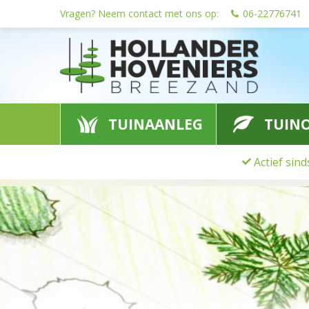
Ga
Vragen? Neem contact met ons op:
06-22776741
naar
content
TUINAANLEG
TUIN
Actief sin