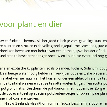
oor plant en dier
 en flinke nachtvorst. Als het goed is heb je vorstgevoelige kuip- en
e planten en struiken in de volle grond ingepakt met vliesdoek, jute o
 geheel kon bevriezen met behulp van een pompje, ijsvrijhouder of bal
 tuindieren te beschermen tegen sneeuw en koude die eventueel nog 
ane en exotische kuipplanten, zoals oleander, fuchsia, Solanum, bouga
klein beetje water nodig hebben en verwijder dode en zieke bladeren.
e relatief warme muur van het huis en onder een afdak of veranda te 
 de tuintafel waaien en dat ze te natte voeten krijgen. Terracotta p
de potgrond nat is. Bescherm de pot daarom met noppenfolie. Zorg er 
de pot eventueel op speciale potplantenvoetjes of op een paar plankj
nnen- of coniferentakken.
lmen, Nieuw-Zeelands vlas (Phormium) en Yucca bescherm je door e