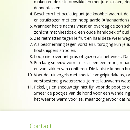
maken en deze te omwikkelen met jute zakken, riet
dennentakken.
Bescherm het oculatiepunt (de knobbel waaruit de
en struikrozen met een hoop aarde (= ‘aanaarden’
Wanneer het ’s nachts vriest en overdag de zon sch
zonlicht met vliesdoek, een oude handdoek of oud
Zet rietmatten tegen leifruit en haal deze weer w
Als bescherming tegen vorst én uitdroging kun je 
houtsnippers strooien.
Loop niet over het gras of gazon als het vriest. Dan
Een laag sneeuw vormt niet alleen een mooi, maar o
en van takken van coniferen. Die laatste kunnen b
Voer de tuinvogels met speciale vogelpindakaas, o
vorstbestendig waterschaaltje met lauwwarm water (
Pekel, ijs en sneeuw zijn niet fijn voor de pootjes 
Smeer de pootjes van de hond voor een wandeling ev
het weer te warm voor ze, maar zorg ervoor dat hu
Contact